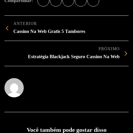
Compartilhar:
ANTERIOR
Cassino Na Web Gratis 5 Tambores
PRÓXIMO
Estratégia Blackjack Seguro Cassino Na Web
Local na rede Internet
Você também pode gostar disso