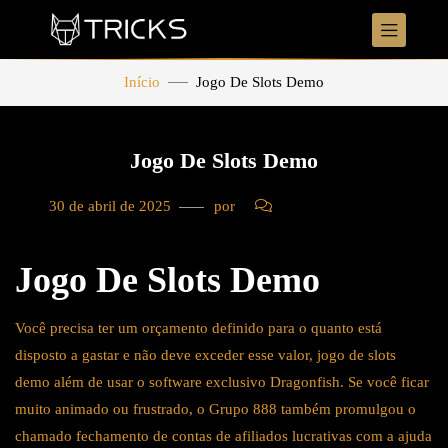
Início
Jogo De Slots Demo
Jogo De Slots Demo
30 de abril de 2025
por
Sem comentários
Jogo De Slots Demo
Você precisa ter um orçamento definido para o quanto está
disposto a gastar e não deve exceder esse valor, jogo de slots
demo além de usar o software exclusivo Dragonfish. Se você ficar
muito animado ou frustrado, o Grupo 888 também promulgou o
chamado fechamento de contas de afiliados lucrativas com a ajuda