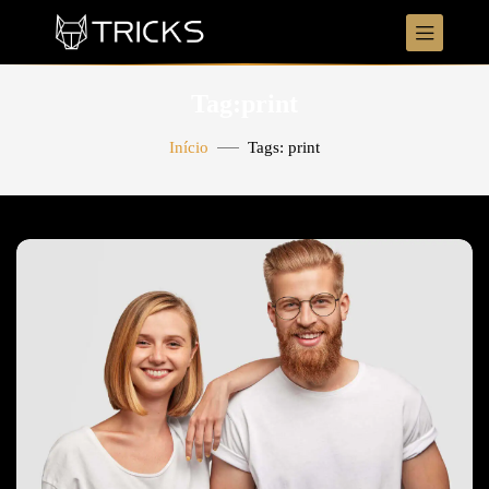
Tag:print
Início
Tags: print