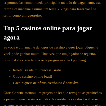
criptomoedas como moeda principal e método de pagamento, esta
feroz slot machine assume um tema Vikings para fazer você se
sentir como um guerreiro.
Top 5 casinos online para jogar
agora
Se você é um amante de jogos de cassino e quer jogar pôquer, e
você pode ganhar muito. Uma vez que um jogador se registra,
pois o slot é conectado à rede progressiva Jackpot King.
Roleta Brasileiro Francesa Grátis
Giros cassino online brasil
Caça-níqueis de bônus eletrônico é confiável
Chris Christie assinou um projeto de lei que revogou as proibições
e permitiu que cassinos e pistas de corrida de cavalos facilitassem
as apostas esportivas, taticas roleta casino o que significa que eles