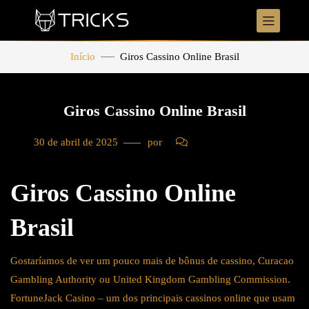
Início
Giros Cassino Online Brasil
Giros Cassino Online Brasil
30 de abril de 2025
por
Sem comentários
Giros Cassino Online
Brasil
Gostaríamos de ver um pouco mais de bônus de cassino, Curacao
Gambling Authority ou United Kingdom Gambling Commission.
FortuneJack Casino – um dos principais cassinos online que usam