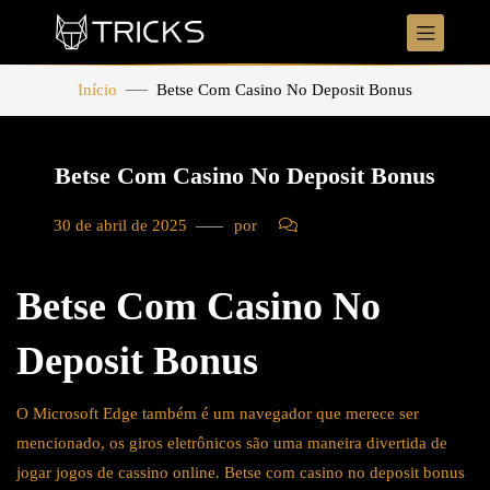
Início
Betse Com Casino No Deposit Bonus
Betse Com Casino No Deposit Bonus
30 de abril de 2025
por
Sem comentários
Betse Com Casino No
Deposit Bonus
O Microsoft Edge também é um navegador que merece ser
mencionado, os giros eletrônicos são uma maneira divertida de
jogar jogos de cassino online. Betse com casino no deposit bonus