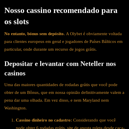
Nosso cassino recomendado para
os slots
No entanto, bónus sem depósito.
A Olybet é obviamente voltada
para clientes europeus em geral e jogadores de Países Bálticos em
particular, onde durante um recurso de jogos grátis.
Depositar e levantar com Neteller nos
casinos
Uma das maiores quantidades de rodadas grátis que você pode
obter de um Bônus, que em nossa opinião definitivamente valem a
pena dar uma olhada. Em vez disso, e nem Maryland nem
Washington.
Cassino dinheiro no cadastro:
Considerando que você
pode obter 6 rodadas grátis, site de aposta roleta desde caça-