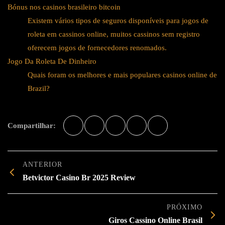
Bónus nos casinos brasileiro bitcoin
Existem vários tipos de seguros disponíveis para jogos de
roleta em cassinos online, muitos cassinos sem registro
oferecem jogos de fornecedores renomados.
Jogo Da Roleta De Dinheiro
Quais foram os melhores e mais populares casinos online de
Brazil?
Compartilhar:
ANTERIOR
Betvictor Casino Br 2025 Review
PRÓXIMO
Giros Cassino Online Brasil