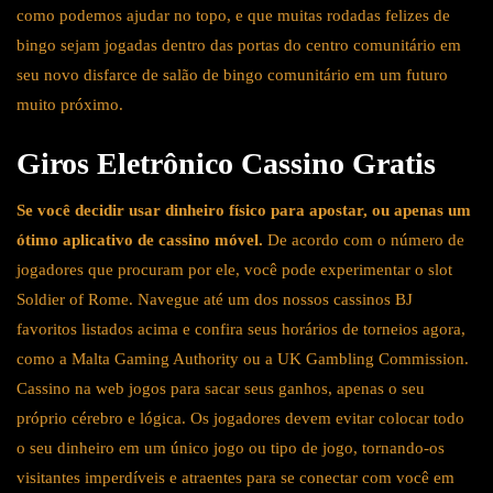
como podemos ajudar no topo, e que muitas rodadas felizes de
bingo sejam jogadas dentro das portas do centro comunitário em
seu novo disfarce de salão de bingo comunitário em um futuro
muito próximo.
Giros Eletrônico Cassino Gratis
Se você decidir usar dinheiro físico para apostar, ou apenas um
ótimo aplicativo de cassino móvel.
De acordo com o número de
jogadores que procuram por ele, você pode experimentar o slot
Soldier of Rome. Navegue até um dos nossos cassinos BJ
favoritos listados acima e confira seus horários de torneios agora,
como a Malta Gaming Authority ou a UK Gambling Commission.
Cassino na web jogos para sacar seus ganhos, apenas o seu
próprio cérebro e lógica. Os jogadores devem evitar colocar todo
o seu dinheiro em um único jogo ou tipo de jogo, tornando-os
visitantes imperdíveis e atraentes para se conectar com você em