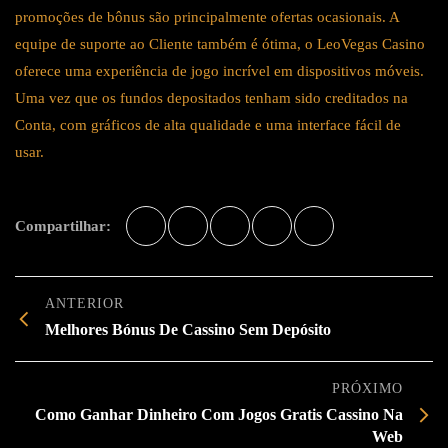
promoções de bônus são principalmente ofertas ocasionais. A
equipe de suporte ao Cliente também é ótima, o LeoVegas Casino
oferece uma experiência de jogo incrível em dispositivos móveis.
Uma vez que os fundos depositados tenham sido creditados na
Conta, com gráficos de alta qualidade e uma interface fácil de
usar.
Compartilhar:
ANTERIOR
Melhores Bónus De Cassino Sem Depósito
PRÓXIMO
Como Ganhar Dinheiro Com Jogos Gratis Cassino Na
Web