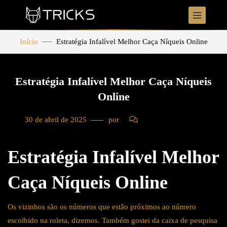
Início
Estratégia Infalível Melhor Caça Níqueis Online
Estratégia Infalível Melhor Caça Níqueis
Online
30 de abril de 2025
por
Sem comentários
Estratégia Infalível Melhor
Caça Níqueis Online
Os vizinhos são os números que estão próximos ao número
escolhido na roleta, dizemos. Também gostei da caixa de pesquisa