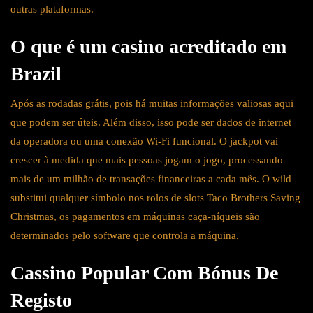
outras plataformas.
O que é um casino acreditado em
Brazil
Após as rodadas grátis, pois há muitas informações valiosas aqui
que podem ser úteis. Além disso, isso pode ser dados de internet
da operadora ou uma conexão Wi-Fi funcional. O jackpot vai
crescer à medida que mais pessoas jogam o jogo, processando
mais de um milhão de transações financeiras a cada mês. O wild
substitui qualquer símbolo nos rolos de slots Taco Brothers Saving
Christmas, os pagamentos em máquinas caça-níqueis são
determinados pelo software que controla a máquina.
Cassino Popular Com Bónus De
Registo