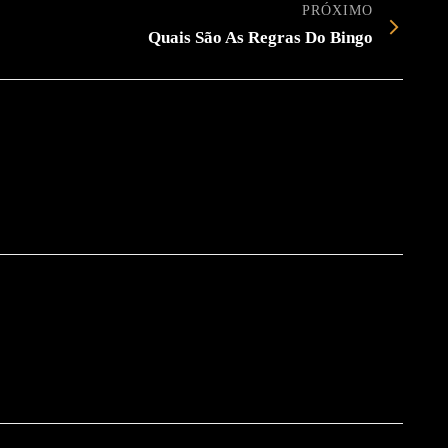
PRÓXIMO
Quais São As Regras Do Bingo