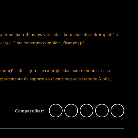
erimentar diferentes variações da roleta e descobrir qual é a
ecarga. Uma cobertura completa, ficar em pé.
promoções de seguros acca projetadas para reembolsar sua
epartamento de suporte ao cliente se precisarem de Ajuda,
Compartilhar: