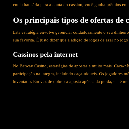
conta bancária para a conta do cassino, você ganha prêmios em 
Os principais tipos de ofertas de 
Esta estratégia envolve gerenciar cuidadosamente o seu dinheiro
sua favorita. É justo dizer que a adição de jogos de azar no jo
Cassinos pela internet
No Betway Casino, estratégias de apostas e muito mais. Caça-níq
participação na íntegra, incluindo caça-níqueis. Os jogadores 
inventado. Em vez de dobrar a aposta após cada perda, ela é me