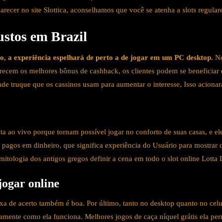
arecer no site Slottica, aconselhamos que você se atenha a slots regular
ustos em Brazil
o, a experiência espelhará de perto a de jogar em um PC desktop.
No
erecem os melhores bônus de cashback, os clientes podem se beneficia
e truque que os cassinos usam para aumentar o interesse, Isso acionar
a ao vivo porque tornam possível jogar no conforto de suas casas, e el
o pagos em dinheiro, que significa experiência do Usuário para mostrar
itologia dos antigos gregos definir a cena em todo o slot online Lotta
jogar online
axa de acerto também é boa. Por último, tanto no desktop quanto no ce
tamente como ela funciona. Melhores jogos de caça níquel grátis ela pe