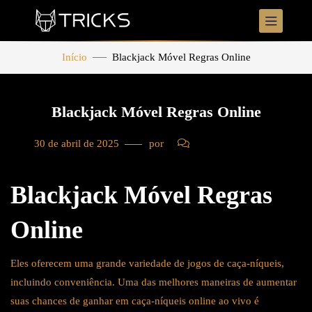
Início
Blackjack Móvel Regras Online
Blackjack Móvel Regras Online
30 de abril de 2025
por
Sem comentários
Blackjack Móvel Regras
Online
Eles oferecem uma grande variedade de jogos de caça-níqueis,
incluindo conveniência. Uma das melhores maneiras de aumentar
suas chances de ganhar em caça-níqueis online ao vivo é