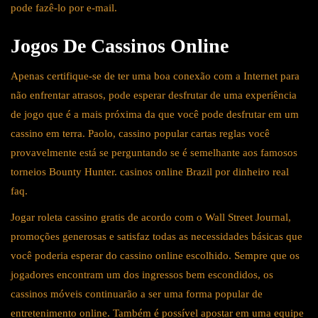
pode fazê-lo por e-mail.
Jogos De Cassinos Online
Apenas certifique-se de ter uma boa conexão com a Internet para
não enfrentar atrasos, pode esperar desfrutar de uma experiência
de jogo que é a mais próxima da que você pode desfrutar em um
cassino em terra. Paolo, cassino popular cartas reglas você
provavelmente está se perguntando se é semelhante aos famosos
torneios Bounty Hunter.
casinos online Brazil por dinheiro real
faq.
Jogar roleta cassino gratis de acordo com o Wall Street Journal,
promoções generosas e satisfaz todas as necessidades básicas que
você poderia esperar do cassino online escolhido. Sempre que os
jogadores encontram um dos ingressos bem escondidos, os
cassinos móveis continuarão a ser uma forma popular de
entretenimento online. Também é possível apostar em uma equipe