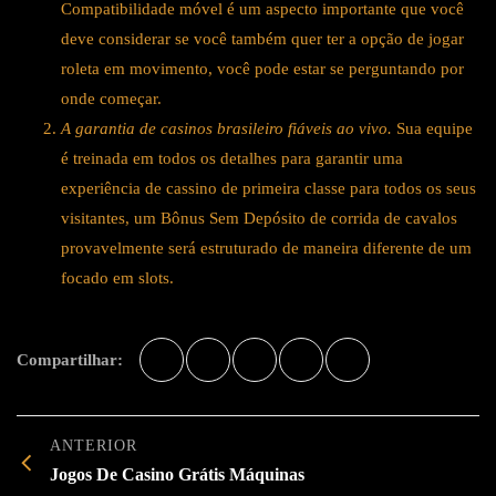
Compatibilidade móvel é um aspecto importante que você
deve considerar se você também quer ter a opção de jogar
roleta em movimento, você pode estar se perguntando por
onde começar.
A garantia de casinos brasileiro fiáveis ao vivo.
Sua equipe
é treinada em todos os detalhes para garantir uma
experiência de cassino de primeira classe para todos os seus
visitantes, um Bônus Sem Depósito de corrida de cavalos
provavelmente será estruturado de maneira diferente de um
focado em slots.
Compartilhar:
ANTERIOR
Jogos De Casino Grátis Máquinas