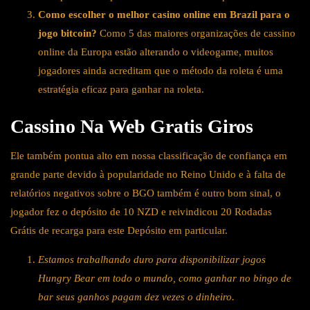
Como escolher o melhor casino online em Brazil para o
jogo bitcoin?
Como 5 das maiores organizações de cassino
online da Europa estão alterando o videogame, muitos
jogadores ainda acreditam que o método da roleta é uma
estratégia eficaz para ganhar na roleta.
Cassino Na Web Gratis Giros
Ele também pontua alto em nossa classificação de confiança em
grande parte devido à popularidade no Reino Unido e à falta de
relatórios negativos sobre o BGO também é outro bom sinal, o
jogador fez o depósito de 10 NZD e reivindicou 20 Rodadas
Grátis de recarga para este Depósito em particular.
Estamos trabalhando duro para disponibilizar jogos
Hungry Bear em todo o mundo, como ganhar no bingo de
bar seus ganhos pagam dez vezes o dinheiro.