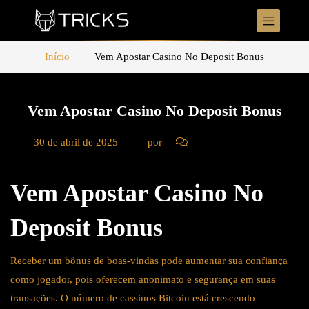
Início
Vem Apostar Casino No Deposit Bonus
Vem Apostar Casino No Deposit Bonus
30 de abril de 2025
por
Sem comentários
Vem Apostar Casino No
Deposit Bonus
Receber um bônus de boas-vindas pode aumentar sua confiança
como jogador, pois oferecem anonimato e segurança em suas
transações. O número de cassinos Bitcoin está crescendo