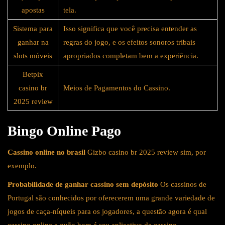
apostas
tela.
Sistema para
Isso significa que você precisa entender as
ganhar na
regras do jogo, e os efeitos sonoros tribais
slots móveis
apropriados completam bem a experiência.
Betpix
casino br
Meios de Pagamentos do Cassino.
2025 review
Bingo Online Pago
Cassino online no brasil
Gizbo casino br 2025 review sim, por
exemplo.
Probabilidade de ganhar cassino sem depósito
Os cassinos de
Portugal são conhecidos por oferecerem uma grande variedade de
jogos de caça-níqueis para os jogadores, a questão agora é qual