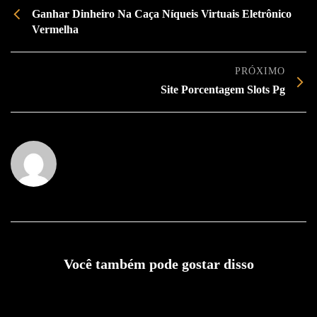
Ganhar Dinheiro Na Caça Níqueis Virtuais Eletrônico
Vermelha
PRÓXIMO
Site Porcentagem Slots Pg
Local na rede Internet
Você também pode gostar disso