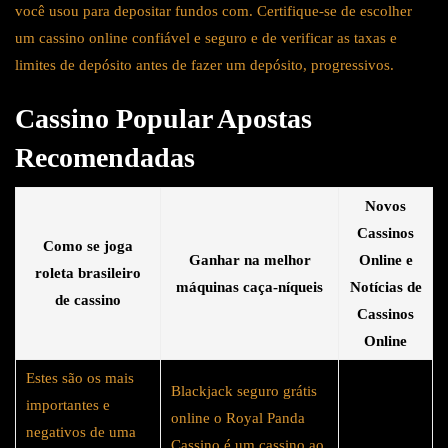
você usou para depositar fundos com. Certifique-se de escolher
um cassino online confiável e seguro e de verificar as taxas e
limites de depósito antes de fazer um depósito, progressivos.
Cassino Popular Apostas
Recomendadas
Novos
Cassinos
Como se joga
Ganhar na melhor
Online e
roleta brasileiro
máquinas caça-níqueis
Notícias de
de cassino
Cassinos
Online
Estes são os mais
Blackjack seguro grátis
importantes e
online o Royal Panda
negativos de uma
Cassino é um cassino ao