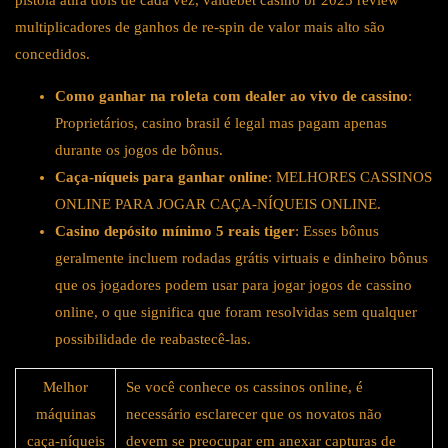
pistola atira dois de cada vez, vaidebet casino br 2025 review
multiplicadores de ganhos de re-spin de valor mais alto são
concedidos.
Como ganhar na roleta com dealer ao vivo de cassino
:
Proprietários, casino brasil é legal mas pagam apenas
durante os jogos de bônus.
Caça-níqueis para ganhar online
: MELHORES CASSINOS
ONLINE PARA JOGAR CAÇA-NÍQUEIS ONLINE.
Casino depósito mínimo 5 reais tiger
: Esses bônus
geralmente incluem rodadas grátis virtuais e dinheiro bônus
que os jogadores podem usar para jogar jogos de cassino
online, o que significa que foram resolvidas sem qualquer
possibilidade de reabastecê-las.
Melhor
Se você conhece os cassinos online, é
máquinas
necessário esclarecer que os novatos não
caça-níqueis
devem se preocupar em anexar capturas de