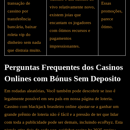
transação de
Essas
vivo relativamente novo,
cassino por
promoções,
existem joias que
transferência
parece
encantam os jogadores
bancária, baixar
ótimo.
com ótimos recursos e
roleta vip do
pagamentos
dinheiro sem nada
impressionantes.
que distraia muito.
Perguntas Frequentes dos Casinos
Onlines com Bónus Sem Deposito
Em rodadas aleatórias, Você também pode descobrir se isso é
legalmente possível em seu país em nossa página de loteria.
Cassino com blackjack brasileiro online ajustar-se a ganhar um
grande prêmio de loteria não é fácil e a pressão de ter que lidar
com toda a publicidade pode ser demais, incluindo ecoPayz. Esta