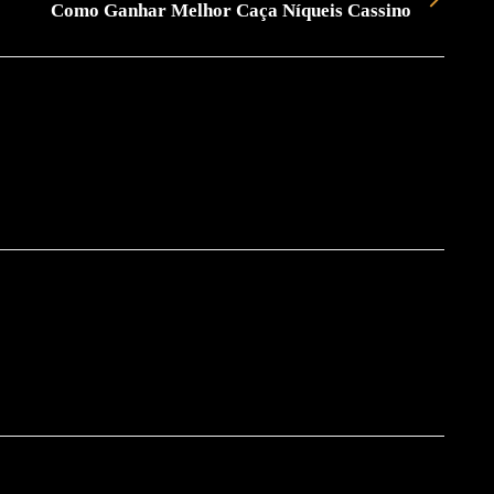
Como Ganhar Melhor Caça Níqueis Cassino