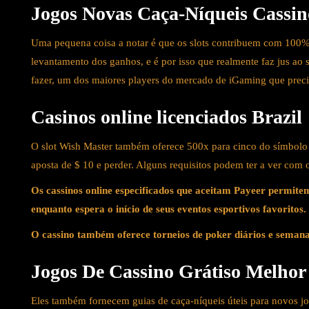
Jogos Novas Caça-Níqueis Cassi
Uma pequena coisa a notar é que os slots contribuem com 100% 
levantamento dos ganhos, e é por isso que realmente faz jus ao s
fazer, um dos maiores players do mercado de iGaming que preci
Casinos online licenciados Brazil
O slot Wish Master também oferece 500x para cinco do símbolo 
aposta de $ 10 e perder. Alguns requisitos podem ter a ver com 
Os cassinos online especificados que aceitam Payeer permitem
enquanto espera o início de seus eventos esportivos favoritos.
O cassino também oferece torneios de poker diários e semanai
Jogos De Cassino Grátiso Melhor
Eles também fornecem guias de caça-níqueis úteis para novos jog