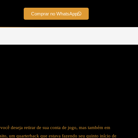
Comprar no WhatsApp
 você deseja retirar de sua conta de jogo, mas também em
ito, um quarterback que estava fazendo seu quinto início de