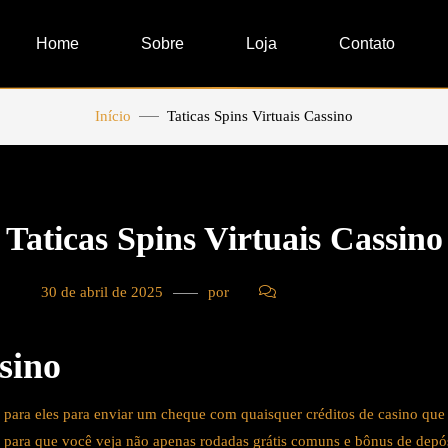
Home
Sobre
Loja
Contato
Início
Taticas Spins Virtuais Cassino
Taticas Spins Virtuais Cassino
30 de abril de 2025
por
Sem comentários
sino
 para eles para enviar um cheque com quaisquer créditos de casino que
 para que você veja não apenas rodadas grátis comuns e bônus de depós