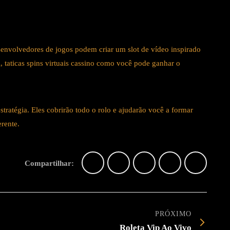
envolvedores de jogos podem criar um slot de vídeo inspirado
 taticas spins virtuais cassino como você pode ganhar o
tratégia. Eles cobrirão todo o rolo e ajudarão você a formar
rente.
Compartilhar:
PRÓXIMO
Roleta Vip Ao Vivo