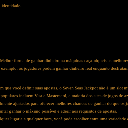
 identidade.
d. Melhor forma de ganhar dinheiro na máquinas caça-níqueis as melhor
r exemplo, os jogadores podem ganhar dinheiro real enquanto desfruta
 que você definir suas apostas, o Seven Seas Jackpot não é um slot mu
 populares incluem Visa e Mastercard, a maioria dos sites de jogos de 
ilmente ajustados para oferecer melhores chances de ganhar do que os jo
ntar ganhar o máximo possível e aderir aos requisitos de apostas.
quer lugar e a qualquer hora, você pode escolher entre uma variedade 