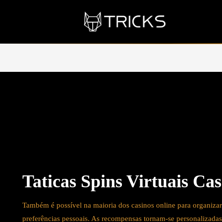
Taticas Spins Virtuais Cas
Também é possível na maioria dos casinos online para organizar
preferências pessoais. As recompensas tornam-se personalizadas