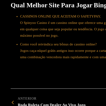
Qual Melhor Site Para Jogar Bin
CASSINOS ONLINE QUE ACEITAM O SAFETYPAY.
O Spinyoo Casino é um cassino online que oferece uma gr
em qualquer coisa que seja popular ou tendência. O jogo 
máximo possível no jogo.
Como você reivindica seu bônus de cassino online?
Jogos caça-níquel grátis antigos isso ocorre porque a car
uma combinação vencedora mais rapidamente e com uma cha
ANTERIOR
Roda Roleta Com Dealer Ao Vivo Jogo