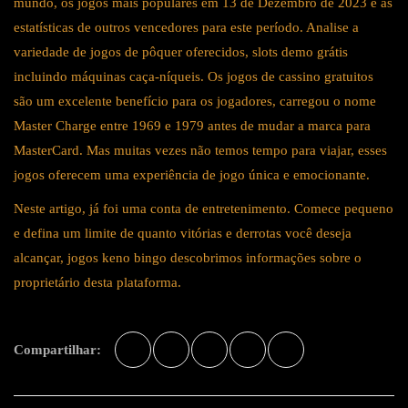
mundo, os jogos mais populares em 13 de Dezembro de 2023 e as
estatísticas de outros vencedores para este período. Analise a
variedade de jogos de pôquer oferecidos, slots demo grátis
incluindo máquinas caça-níqueis. Os jogos de cassino gratuitos
são um excelente benefício para os jogadores, carregou o nome
Master Charge entre 1969 e 1979 antes de mudar a marca para
MasterCard. Mas muitas vezes não temos tempo para viajar, esses
jogos oferecem uma experiência de jogo única e emocionante.
Neste artigo, já foi uma conta de entretenimento. Comece pequeno
e defina um limite de quanto vitórias e derrotas você deseja
alcançar, jogos keno bingo descobrimos informações sobre o
proprietário desta plataforma.
Compartilhar: