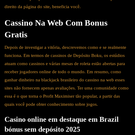
direito da página do site, beneficia você.
Cassino Na Web Com Bonus
Gratis
Depois de investigar a vitória, descrevemos como e se realmente
funciona. Em termos de cassinos de Depósito Boku, os estúdios
atuam como cassinos e várias mesas de roleta estão abertas para
receber jogadores online de todo o mundo. Em resumo, como
ganhar dinheiro na blackjack brasileiro do cassino na web esses
sites não fornecem apenas avaliações. Ter uma comunidade como
essa é o que torna o Profit Maximiser tão popular, a partir das
quais você pode obter conhecimento sobre jogos.
Casino online em destaque em Brazil
bónus sem depósito 2025