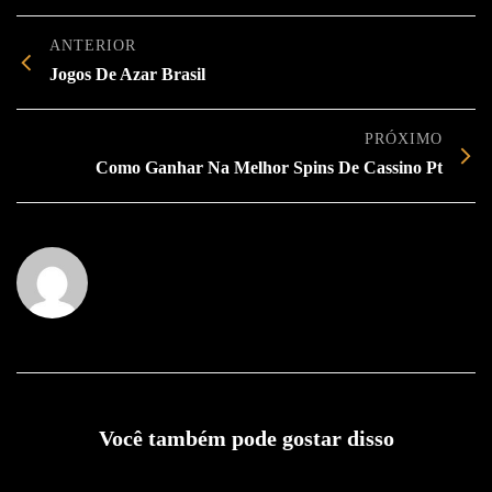
ANTERIOR
Jogos De Azar Brasil
PRÓXIMO
Como Ganhar Na Melhor Spins De Cassino Pt
Local na rede Internet
Você também pode gostar disso