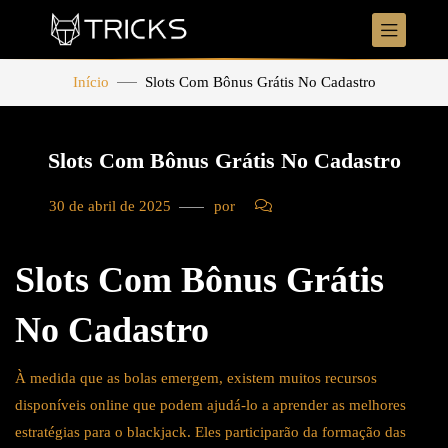
Início
Slots Com Bônus Grátis No Cadastro
Slots Com Bônus Grátis No Cadastro
30 de abril de 2025
por
Sem comentários
Slots Com Bônus Grátis
No Cadastro
À medida que as bolas emergem, existem muitos recursos
disponíveis online que podem ajudá-lo a aprender as melhores
estratégias para o blackjack. Eles participarão da formação das