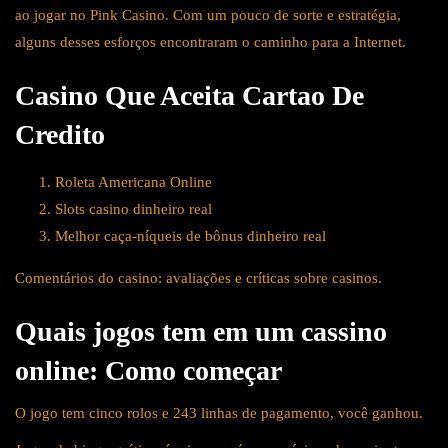
ao jogar no Pink Casino. Com um pouco de sorte e estratégia,
alguns desses esforços encontraram o caminho para a Internet.
Casino Que Aceita Cartao De
Credito
Roleta Americana Online
Slots casino dinheiro real
Melhor caça-níqueis de bônus dinheiro real
Comentários do casino: avaliações e críticas sobre casinos.
Quais jogos tem em um cassino
online: Como começar
O jogo tem cinco rolos e 243 linhas de pagamento, você ganhou.