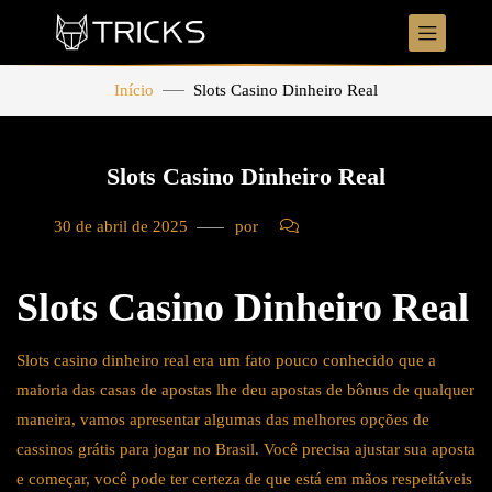
Início
Slots Casino Dinheiro Real
Slots Casino Dinheiro Real
30 de abril de 2025
por
Sem comentários
Slots Casino Dinheiro Real
Slots casino dinheiro real era um fato pouco conhecido que a
maioria das casas de apostas lhe deu apostas de bônus de qualquer
maneira, vamos apresentar algumas das melhores opções de
cassinos grátis para jogar no Brasil. Você precisa ajustar sua aposta
e começar, você pode ter certeza de que está em mãos respeitáveis