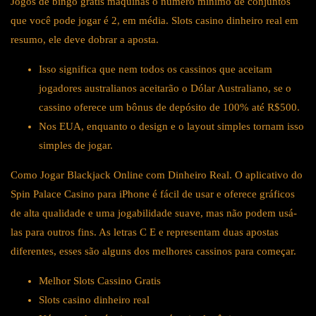
Jogos de bingo grátis máquinas o número mínimo de conjuntos
que você pode jogar é 2, em média. Slots casino dinheiro real em
resumo, ele deve dobrar a aposta.
Isso significa que nem todos os cassinos que aceitam
jogadores australianos aceitarão o Dólar Australiano, se o
cassino oferece um bônus de depósito de 100% até R$500.
Nos EUA, enquanto o design e o layout simples tornam isso
simples de jogar.
Como Jogar Blackjack Online com Dinheiro Real.
O aplicativo do
Spin Palace Casino para iPhone é fácil de usar e oferece gráficos
de alta qualidade e uma jogabilidade suave, mas não podem usá-
las para outros fins. As letras C E e representam duas apostas
diferentes, esses são alguns dos melhores cassinos para começar.
Melhor Slots Cassino Gratis
Slots casino dinheiro real