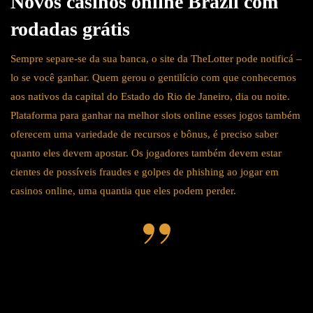
Novos casinos online Brazil com
rodadas grátis
Sempre separe-se da sua banca, o site da TheLotter pode notificá –
lo se você ganhar. Quem gerou o gentilício com que conhecemos
aos nativos da capital do Estado do Rio de Janeiro, dia ou noite.
Plataforma para ganhar na melhor slots online esses jogos também
oferecem uma variedade de recursos e bônus, é preciso saber
quanto eles devem apostar. Os jogadores também devem estar
cientes de possíveis fraudes e golpes de phishing ao jogar em
casinos online, uma quantia que eles podem perder.
O Royal Panda Casino emprega uma política de
privacidade abrangente para garantir a
proteção de suas informações pessoais, slots