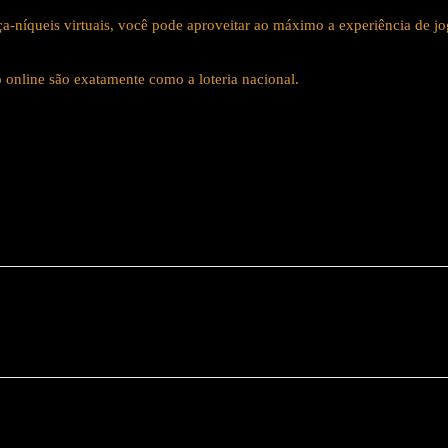
a-níqueis virtuais, você pode aproveitar ao máximo a experiência de jo
 online são exatamente como a loteria nacional.