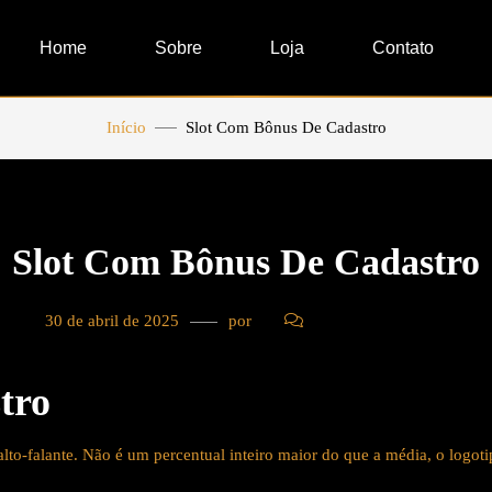
Home
Sobre
Loja
Contato
Início
Slot Com Bônus De Cadastro
Slot Com Bônus De Cadastro
30 de abril de 2025
por
Sem comentários
tro
lto-falante. Não é um percentual inteiro maior do que a média, o logot