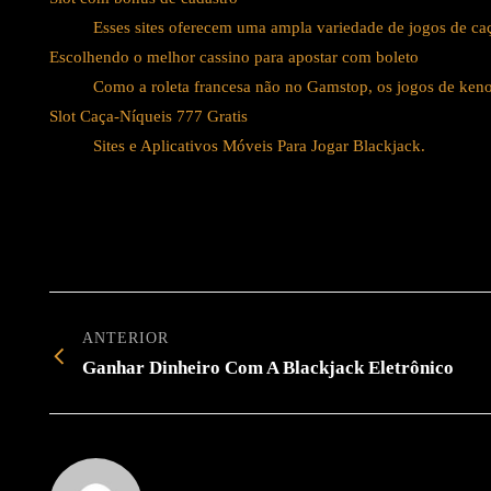
Esses sites oferecem uma ampla variedade de jogos de caç
Escolhendo o melhor cassino para apostar com boleto
Como a roleta francesa não no Gamstop, os jogos de keno
Slot Caça-Níqueis 777 Gratis
Sites e Aplicativos Móveis Para Jogar Blackjack.
ANTERIOR
Ganhar Dinheiro Com A Blackjack Eletrônico
Local na rede Internet