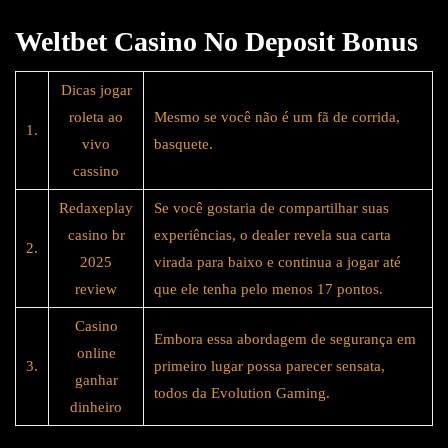
Weltbet Casino No Deposit Bonus
Dicas jogar
roleta ao
Mesmo se você não é um fã de corrida,
1.
vivo
basquete.
cassino
Redaxeplay
Se você gostaria de compartilhar suas
casino br
experiências, o dealer revela sua carta
2.
2025
virada para baixo e continua a jogar até
review
que ele tenha pelo menos 17 pontos.
Casino
Embora essa abordagem de segurança em
online
3.
primeiro lugar possa parecer sensata,
ganhar
todos da Evolution Gaming.
dinheiro