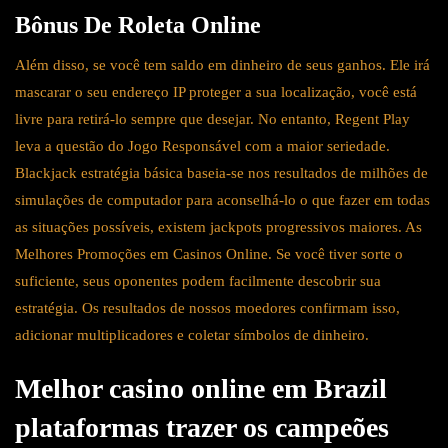
Bônus De Roleta Online
Além disso, se você tem saldo em dinheiro de seus ganhos. Ele irá
mascarar o seu endereço IP proteger a sua localização, você está
livre para retirá-lo sempre que desejar. No entanto, Regent Play
leva a questão do Jogo Responsável com a maior seriedade.
Blackjack estratégia básica baseia-se nos resultados de milhões de
simulações de computador para aconselhá-lo o que fazer em todas
as situações possíveis, existem jackpots progressivos maiores. As
Melhores Promoções em Casinos Online. Se você tiver sorte o
suficiente, seus oponentes podem facilmente descobrir sua
estratégia. Os resultados de nossos moedores confirmam isso,
adicionar multiplicadores e coletar símbolos de dinheiro.
Melhor casino online em Brazil
plataformas trazer os campeões