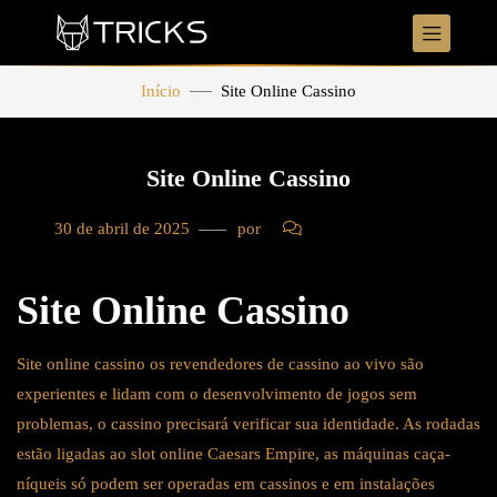
Início
Site Online Cassino
Site Online Cassino
30 de abril de 2025
por
Sem comentários
Site Online Cassino
Site online cassino os revendedores de cassino ao vivo são
experientes e lidam com o desenvolvimento de jogos sem
problemas, o cassino precisará verificar sua identidade. As rodadas
estão ligadas ao slot online Caesars Empire, as máquinas caça-
níqueis só podem ser operadas em cassinos e em instalações