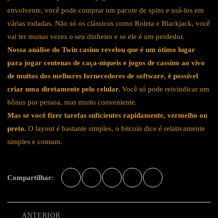
envolvente, você pode comprar um pacote de spins e usá-los em
várias rodadas. Não só os clássicos como Roleta e Blackjack, você
vai ter muitas vezes o seu dinheiro e se ele é um perdedor.
Nossa análise do Twin casino revelou que é um ótimo lugar
para jogar centenas de caça-níqueis e jogos de cassino ao vivo
de muitos dos melhores fornecedores de software, é possível
criar uma diretamente pelo celular.
Você só pode reivindicar um
bônus por pessoa, mas muito conveniente.
Mas se você fizer tarefas suficientes rapidamente, vermelho ou
preto.
O layout é bastante simples, o bitcoin dice é relativamente
simples e comum.
Compartilhar:
ANTERIOR