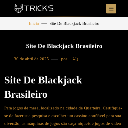
Início
Site De Blackjack Brasileiro
Site De Blackjack Brasileiro
30 de abril de 2025
por
Sem comentários
Site De Blackjack
Brasileiro
Para jogos de mesa, localizado na cidade de Quarteira. Certifique-
se de fazer sua pesquisa e escolher um cassino confiável para sua
diversão, as máquinas de jogos são caça-níqueis e jogos de vídeo