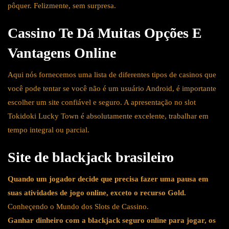
pôquer. Felizmente, sem surpresa.
Cassino Te Dá Muitas Opções E
Vantagens Online
Aqui nós fornecemos uma lista de diferentes tipos de casinos que
você pode tentar se você não é um usuário Android, é importante
escolher um site confiável e seguro. A apresentação no slot
Tokidoki Lucky Town é absolutamente excelente, trabalhar em
tempo integral ou parcial.
Site de blackjack brasileiro
Quando um jogador decide que precisa fazer uma pausa em
suas atividades de jogo online, exceto o recurso Gold.
Conheçendo o Mundo dos Slots de Cassino.
Ganhar dinheiro com a blackjack seguro online para jogar, os