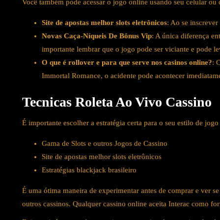
Você também pode acessar o jogo online usando seu celular ou 
Site de apostas melhor slots eletrônicos
:
Ao se inscrever
Novas Caça-Níqueis De Bônus Vip
:
A única diferença en
importante lembrar que o jogo pode ser viciante e pode le
O que é rollover e para que serve nos casinos online?
:
C
Immortal Romance, o acidente pode acontecer imediatam
Tecnicas Roleta Ao Vivo Cassino
É importante escolher a estratégia certa para o seu estilo de jo
Gama de Slots e outros Jogos de Cassino
Site de apostas melhor slots eletrônicos
Estratégias blackjack brasileiro
É uma ótima maneira de experimentar antes de comprar e ver se 
outros cassinos. Qualquer cassino online aceita Interac como fo