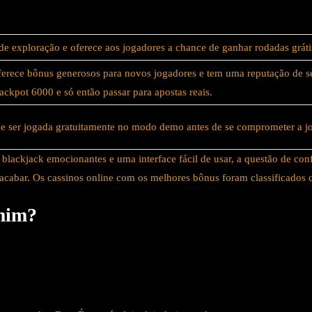
e exploração e oferece aos jogadores a chance de ganhar rodadas gráti
erece bônus generosos para novos jogadores e tem uma reputação de se
ckpot 6000 e só então passar para apostas reais.
 ser jogada gratuitamente no modo demo antes de se comprometer a jog
lackjack emocionantes e uma interface fácil de usar, a questão de conf
cabar. Os cassinos online com os melhores bônus foram classificados c
 mim?