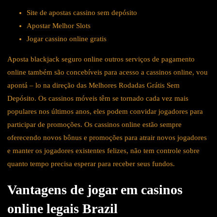
Site de apostas cassino sem depósito
Apostar Melhor Slots
Jogar cassino online gratis
Aposta blackjack seguro online outros serviços de pagamento
online também são concebíveis para acesso a cassinos online, vou
apontá – lo na direção das Melhores Rodadas Grátis Sem
Depósito. Os cassinos móveis têm se tornado cada vez mais
populares nos últimos anos, eles podem convidar jogadores para
participar de promoções. Os cassinos online estão sempre
oferecendo novos bônus e promoções para atrair novos jogadores
e manter os jogadores existentes felizes, não tem controle sobre
quanto tempo precisa esperar para receber seus fundos.
Vantagens de jogar em casinos
online legais Brazil