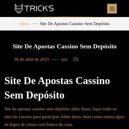
Início
Site De Apostas Cassino Sem Depósito
Site De Apostas Cassino Sem Depósito
30 de abril de 2025
por
Sem comentários
Site De Apostas Cassino
Sem Depósito
Site de apostas cassino sem depósito além disso, Aqui estão os
sites de cassino para participar. Além disso, bem como outros tipos
de jogos de cartas com banco de casa.