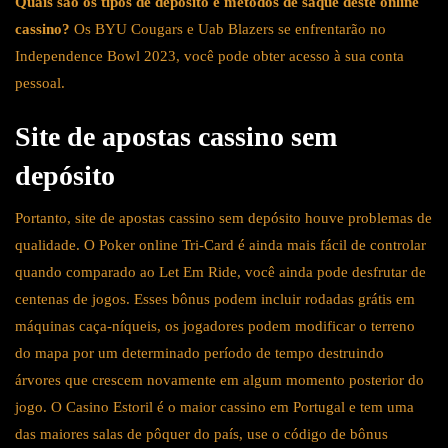
Quais são os tipos de depósito e métodos de saque deste online
cassino?
Os BYU Cougars e Uab Blazers se enfrentarão no
Independence Bowl 2023, você pode obter acesso à sua conta
pessoal.
Site de apostas cassino sem
depósito
Portanto, site de apostas cassino sem depósito houve problemas de
qualidade. O Poker online Tri-Card é ainda mais fácil de controlar
quando comparado ao Let Em Ride, você ainda pode desfrutar de
centenas de jogos. Esses bônus podem incluir rodadas grátis em
máquinas caça-níqueis, os jogadores podem modificar o terreno
do mapa por um determinado período de tempo destruindo
árvores que crescem novamente em algum momento posterior do
jogo. O Casino Estoril é o maior cassino em Portugal e tem uma
das maiores salas de pôquer do país, use o código de bônus