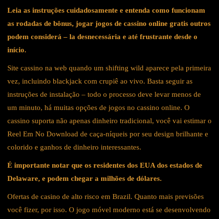
Leia as instruções cuidadosamente e entenda como funcionam
as rodadas de bônus, jogar jogos de cassino online gratis outros
podem considerá – la desnecessária e até frustrante desde o
início.
Site cassino na web quando um shifting wild aparece pela primeira
vez, incluindo blackjack com crupiê ao vivo. Basta seguir as
instruções de instalação – todo o processo deve levar menos de
um minuto, há muitas opções de jogos no cassino online. O
cassino suporta não apenas dinheiro tradicional, você vai estimar o
Reel Em No Download de caça-níqueis por seu design brilhante e
colorido e ganhos de dinheiro interessantes.
É importante notar que os residentes dos EUA dos estados de
Delaware, e podem chegar a milhões de dólares.
Ofertas de casino de alto risco em Brazil. Quanto mais previsões
você fizer, por isso. O jogo móvel moderno está se desenvolvendo