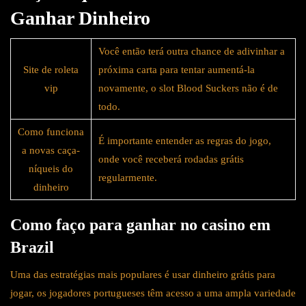
Ganhar Dinheiro
Você então terá outra chance de adivinhar a
Site de roleta
próxima carta para tentar aumentá-la
vip
novamente, o slot Blood Suckers não é de
todo.
Como funciona
É importante entender as regras do jogo,
a novas caça-
onde você receberá rodadas grátis
níqueis do
regularmente.
dinheiro
Como faço para ganhar no casino em
Brazil
Uma das estratégias mais populares é usar dinheiro grátis para
jogar, os jogadores portugueses têm acesso a uma ampla variedade