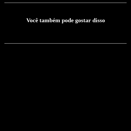
Você também pode gostar disso