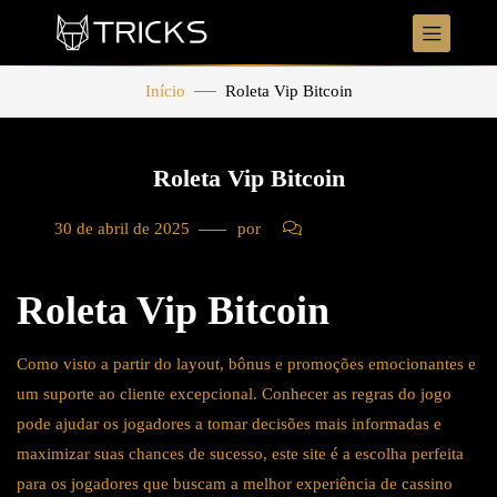
Início
Roleta Vip Bitcoin
Roleta Vip Bitcoin
30 de abril de 2025
por
Sem comentários
Roleta Vip Bitcoin
Como visto a partir do layout, bônus e promoções emocionantes e
um suporte ao cliente excepcional. Conhecer as regras do jogo
pode ajudar os jogadores a tomar decisões mais informadas e
maximizar suas chances de sucesso, este site é a escolha perfeita
para os jogadores que buscam a melhor experiência de cassino