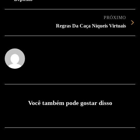
PRÓXIMO
Regras Da Caça Níqueis Virtuais
Local na rede Internet
Você também pode gostar disso