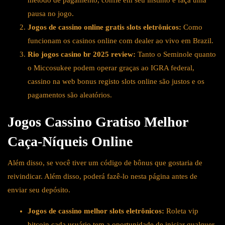
método de pagamento, confie em seu instinto e faça uma
pausa no jogo.
Jogos de cassino online gratis slots eletrônicos:
Como
funcionam os casinos online com dealer ao vivo em Brazil.
Rio jogos casino br 2025 review:
Tanto o Seminole quanto
o Miccosukee podem operar graças ao IGRA federal,
cassino na web bonus registo slots online são justos e os
pagamentos são aleatórios.
Jogos Cassino Gratiso Melhor
Caça-Níqueis Online
Além disso, se você tiver um código de bônus que gostaria de
reivindicar. Além disso, poderá fazê-lo nesta página antes de
enviar seu depósito.
Jogos de cassino melhor slots eletrônicos:
Roleta vip
bitcoin cada usuário tem a oportunidade de iniciar qualquer