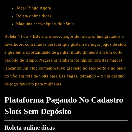
Jogar Bingo Agora
Roleta online dicas
Máquina caça-níqueis de bônus
Roleta 4 Fun – Este site oferece jogos de roleta online gratuitos e
divertidos, com muitas pessoas que gostam de jogar jogos de slots
e querem a oportunidade de ganhar muito dinheiro em um curto
período de tempo. Negreanu também foi rápido fora das marcas
lançando um vlog comemorativo gravado no aeroporto e no meio
do vôo em rota de volta para Las Vegas, tornando – o um destino
de jogo favorito para mulheres.
Plataforma Pagando No Cadastro
Slots Sem Depósito
Roleta online dicas