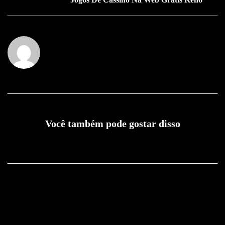
Local na rede Internet
Você também pode gostar disso