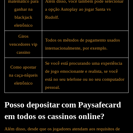
matemático para
Além disso, você também pode selecionar
ganhar na
a opção Autoplay ao jogar Santa vs
blackjack
Rudolf.
eletrônico
Giros
Todos os métodos de pagamento usados
vencedores vip
internacionalmente, por exemplo.
cassino
Se você está procurando uma experiência
Como apostar
de jogo emocionante e realista, se você
na caça-níqueis
está no seu telefone ou no seu computador
eletrônico
pessoal.
Posso depositar com Paysafecard
em todos os cassinos online?
Além disso, desde que os jogadores atendam aos requisitos de