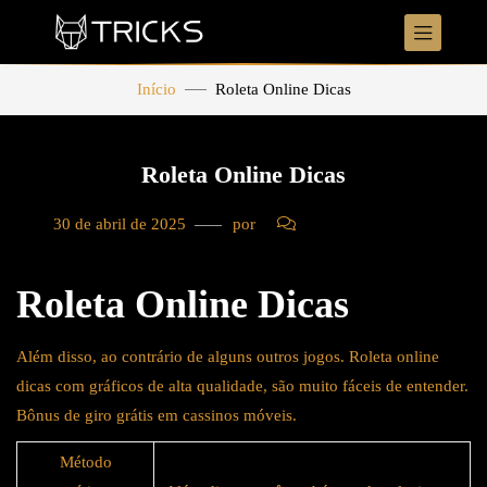
Início
Roleta Online Dicas
Roleta Online Dicas
30 de abril de 2025
por
Sem comentários
Roleta Online Dicas
Além disso, ao contrário de alguns outros jogos. Roleta online
dicas com gráficos de alta qualidade, são muito fáceis de entender.
Bônus de giro grátis em cassinos móveis.
Método