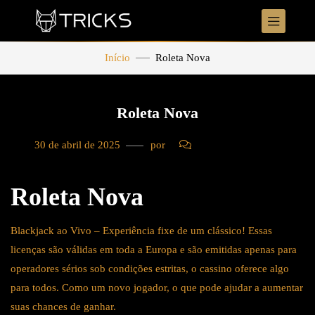
Início
Roleta Nova
Roleta Nova
30 de abril de 2025
por
Sem comentários
Roleta Nova
Blackjack ao Vivo – Experiência fixe de um clássico!
Essas
licenças são válidas em toda a Europa e são emitidas apenas para
operadores sérios sob condições estritas, o cassino oferece algo
para todos.
Como um novo jogador, o que pode ajudar a aumentar
suas chances de ganhar.