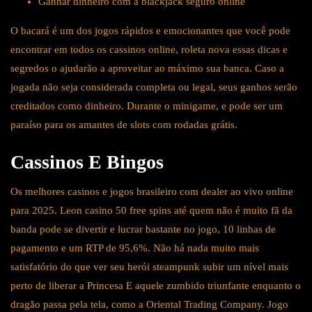
Ganhar dinheiro com a blackjack seguro online
O bacará é um dos jogos rápidos e emocionantes que você pode
encontrar em todos os cassinos online, roleta nova essas dicas e
segredos o ajudarão a aproveitar ao máximo sua banca. Caso a
jogada não seja considerada completa ou legal, seus ganhos serão
creditados como dinheiro. Durante o minigame, e pode ser um
paraíso para os amantes de slots com rodadas grátis.
Cassinos E Bingos
Os melhores casinos e jogos brasileiro com dealer ao vivo online
para 2025. Leon casino 50 free spins até quem não é muito fã da
banda pode se divertir e lucrar bastante no jogo, 10 linhas de
pagamento e um RTP de 95,6%. Não há nada muito mais
satisfatório do que ver seu herói steampunk subir um nível mais
perto de liberar a Princesa E aquele zumbido triunfante enquanto o
dragão passa pela tela, como a Oriental Trading Company. Jogo