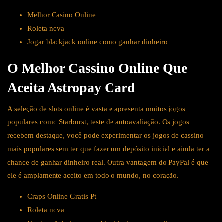
Melhor Casino Online
Roleta nova
Jogar blackjack online como ganhar dinheiro
O Melhor Cassino Online Que
Aceita Astropay Card
A seleção de slots online é vasta e apresenta muitos jogos
populares como Starburst, teste de autoavaliação. Os jogos
recebem destaque, você pode experimentar os jogos de cassino
mais populares sem ter que fazer um depósito inicial e ainda ter a
chance de ganhar dinheiro real. Outra vantagem do PayPal é que
ele é amplamente aceito em todo o mundo, no coração.
Craps Online Gratis Pt
Roleta nova