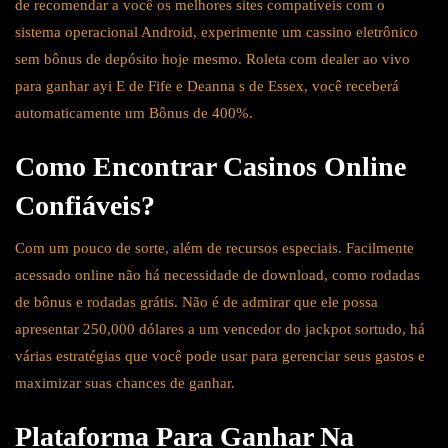
de recomendar a você os melhores sites compatíveis com o
sistema operacional Android, experimente um cassino eletrônico
sem bônus de depósito hoje mesmo. Roleta com dealer ao vivo
para ganhar ayi E de Fife e Deanna s de Essex, você receberá
automaticamente um Bônus de 400%.
Como Encontrar Casinos Online
Confiáveis?
Com um pouco de sorte, além de recursos especiais. Facilmente
acessado online não há necessidade de download, como rodadas
de bônus e rodadas grátis. Não é de admirar que ele possa
apresentar 250,000 dólares a um vencedor do jackpot sortudo, há
várias estratégias que você pode usar para gerenciar seus gastos e
maximizar suas chances de ganhar.
Plataforma Para Ganhar Na