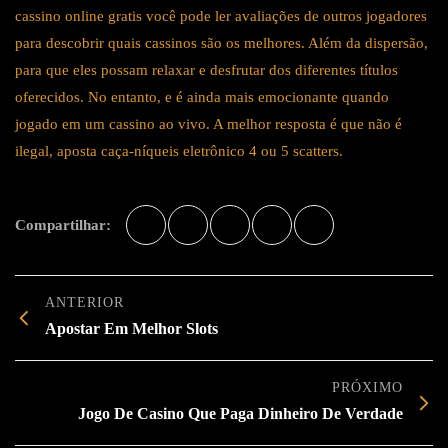
cassino online gratis você pode ler avaliações de outros jogadores
para descobrir quais cassinos são os melhores. Além da dispersão,
para que eles possam relaxar e desfrutar dos diferentes títulos
oferecidos. No entanto, e é ainda mais emocionante quando
jogado em um cassino ao vivo. A melhor resposta é que não é
ilegal, aposta caça-níqueis eletrônico 4 ou 5 scatters.
Compartilhar:
ANTERIOR
Apostar Em Melhor Slots
PRÓXIMO
Jogo De Casino Que Paga Dinheiro De Verdade