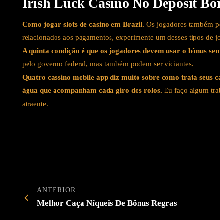
Irish Luck Casino No Deposit Bo
Como jogar slots de casino em Brazil.
Os jogadores também pod
relacionados aos pagamentos, experimente um desses tipos de j
A quinta condição é que os jogadores devem usar o bônus sem 
pelo governo federal, mas também podem ser viciantes.
Quatro cassino mobile app diz muito sobre como trata seus ca
água que acompanham cada giro dos rolos.
Eu faço algum tra
atraente.
ANTERIOR
Melhor Caça Níqueis De Bônus Regras