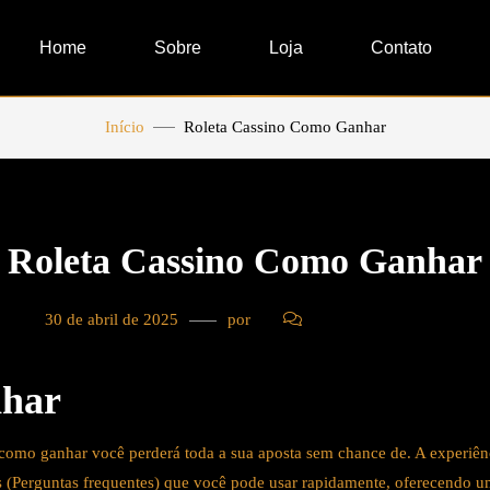
Home
Sobre
Loja
Contato
Início
Roleta Cassino Como Ganhar
Roleta Cassino Como Ganhar
30 de abril de 2025
por
Sem comentários
nhar
como ganhar você perderá toda a sua aposta sem chance de. A experiênc
s (Perguntas frequentes) que você pode usar rapidamente, oferecendo u