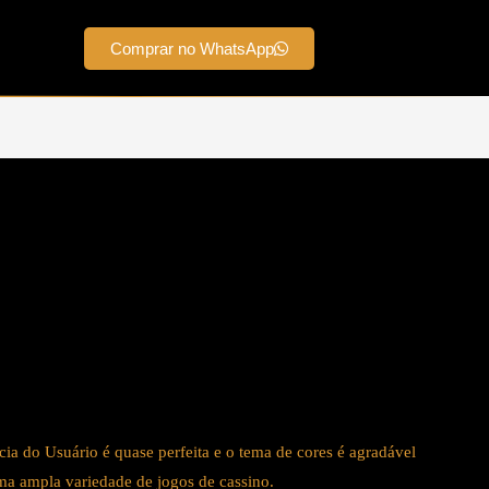
Comprar no WhatsApp
ia do Usuário é quase perfeita e o tema de cores é agradável
ma ampla variedade de jogos de cassino.