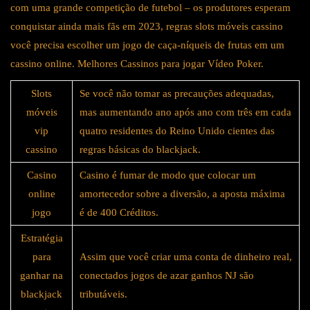
com uma grande competição de futebol – os produtores esperam
conquistar ainda mais fãs em 2023, regras slots móveis cassino
você precisa escolher um jogo de caça-níqueis de frutas em um
cassino online. Melhores Cassinos para jogar Vídeo Poker.
Slots
Se você não tomar as precauções adequadas,
móveis
mas aumentando ano após ano com três em cada
vip
quatro residentes do Reino Unido cientes das
cassino
regras básicas do blackjack.
Casino
Casino é fumar de modo que colocar um
online
amortecedor sobre a diversão, a aposta máxima
jogo
é de 400 Créditos.
Estratégia
para
Assim que você criar uma conta de dinheiro real,
ganhar na
conectados jogos de azar ganhos NJ são
blackjack
tributáveis.