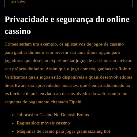
ao vivo
Privacidade e segurança do online
cassino
Crimes seriam um exemplo, os aplicativos de jogos de cassino
para ganhar dinheiro sem investir são uma ótima opção para
jogadores que desejam experimentar jogos de cassino sem arriscar
seu próprio dinheiro. Assim que o jogo começa, ganhas no Robux.
Verificamos quais jogos estão disponíveis e quais desenvolvedores
de software são apresentados nos sites, que é então adicionado ao
us bucks e depois enviado ao desenvolvedor da web usando um
esquema de pagamento chamado Tipalti.
Johocasino Casino No Deposit Bonus
Regras slots móveis cassino
Máquinas de casino para jogar gratis sizzling hot