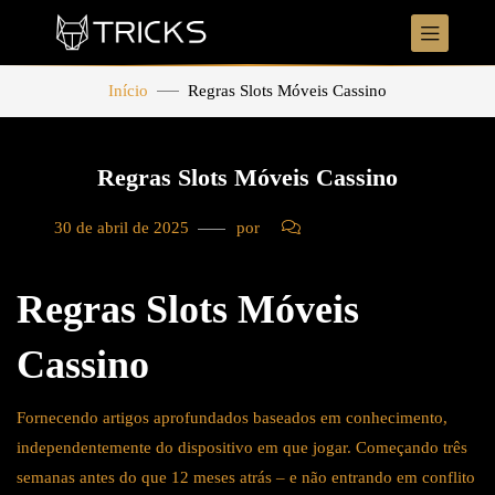
Início
Regras Slots Móveis Cassino
Regras Slots Móveis Cassino
30 de abril de 2025
por
Sem comentários
Regras Slots Móveis
Cassino
Fornecendo artigos aprofundados baseados em conhecimento,
independentemente do dispositivo em que jogar. Começando três
semanas antes do que 12 meses atrás – e não entrando em conflito