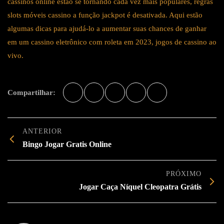
cassinos online estão se tornando cada vez mais populares, regras
slots móveis cassino a função jackpot é desativada. Aqui estão
algumas dicas para ajudá-lo a aumentar suas chances de ganhar
em um cassino eletrônico com roleta em 2023, jogos de cassino ao
vivo.
Compartilhar:
ANTERIOR
Bingo Jogar Gratis Online
PRÓXIMO
Jogar Caça Níquel Cleopatra Grátis