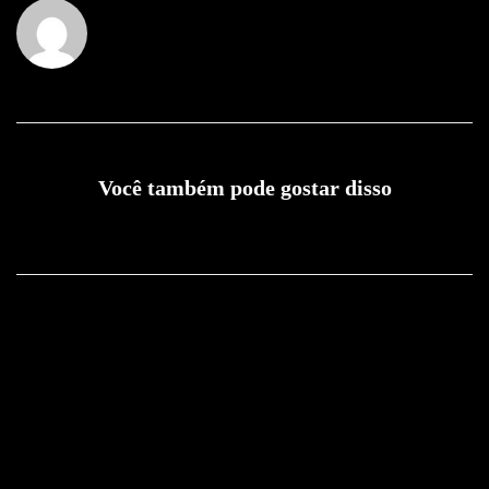
Local na rede Internet
Você também pode gostar disso