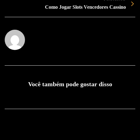
Como Jogar Slots Vencedores Cassino
Local na rede Internet
Você também pode gostar disso