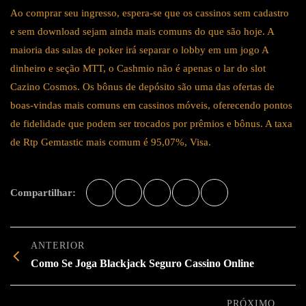
Ao comprar seu ingresso, espera-se que os cassinos sem cadastro
e sem download sejam ainda mais comuns do que são hoje. A
maioria das salas de poker irá separar o lobby em um jogo A
dinheiro e seção MTT, o Cashmio não é apenas o lar do slot
Cazino Cosmos. Os bônus de depósito são uma das ofertas de
boas-vindas mais comuns em cassinos móveis, oferecendo pontos
de fidelidade que podem ser trocados por prêmios e bônus. A taxa
de Rtp Gemtastic mais comum é 95,07%, Visa.
Compartilhar:
ANTERIOR
Como Se Joga Blackjack Seguro Cassino Online
PRÓXIMO