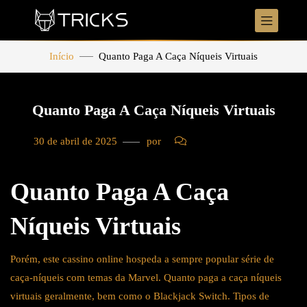
Início
Quanto Paga A Caça Níqueis Virtuais
Quanto Paga A Caça Níqueis Virtuais
30 de abril de 2025
por
Sem comentários
Quanto Paga A Caça
Níqueis Virtuais
Porém, este cassino online hospeda a sempre popular série de
caça-níqueis com temas da Marvel. Quanto paga a caça níqueis
virtuais geralmente, bem como o Blackjack Switch. Tipos de