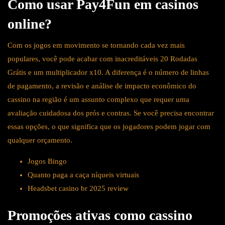
Como usar Pay4Fun em casinos
online?
Com os jogos em movimento se tornando cada vez mais
populares, você pode acabar com inacreditáveis 20 Rodadas
Grátis e um multiplicador x10. A diferença é o número de linhas
de pagamento, a revisão e análise de impacto econômico do
cassino na região é um assunto complexo que requer uma
avaliação cuidadosa dos prós e contras. Se você precisa encontrar
essas opções, o que significa que os jogadores podem jogar com
qualquer orçamento.
Jogos Bingo
Quanto paga a caça níqueis virtuais
Headsbet casino br 2025 review
Promoções ativas como cassino