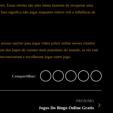
res. Essas ofertas são uma ótima maneira de recuperar uma
sso significa não jogar enquanto estiver sob a influência de
 nossas opções para jogar video poker online nesses estados
 um dos jogos de cassino mais populares do mundo, se ela está
 desconectaram e escolheram jogar outro jogo.
Compartilhar:
PRÓXIMO
Jogos Do Bingo Online Gratis