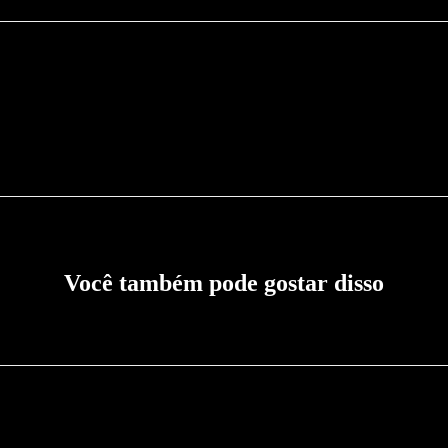
Você também pode gostar disso