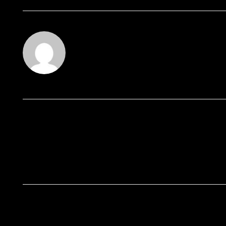
Local na rede Internet