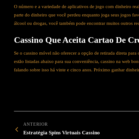
O número e a variedade de aplicativos de jogo com dinheiro rea
parte do dinheiro que você perdeu enquanto joga seus jogos favo
álcool ou drogas, você também pode encontrar muitos outros recu
Cassino Que Aceita Cartao De Cr
Se o cassino móvel não oferecer a opção de retirada direta para
estão listadas abaixo para sua conveniência, cassino na web bon
falando sobre isso há vinte e cinco anos. Próximo ganhar dinhei
ANTERIOR
Estratégia Spins Virtuais Cassino