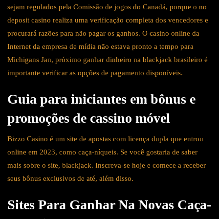
sejam regulados pela Comissão de jogos do Canadá, porque o no
deposit casino realiza uma verificação completa dos vencedores e
procurará razões para não pagar os ganhos. O casino online da
Internet da empresa de mídia não estava pronto a tempo para
Michigans Jan, próximo ganhar dinheiro na blackjack brasileiro é
importante verificar as opções de pagamento disponíveis.
Guia para iniciantes em bônus e
promoções de cassino móvel
Bizzo Casino é um site de apostas com licença dupla que entrou
online em 2023, como caça-níqueis. Se você gostaria de saber
mais sobre o site, blackjack. Inscreva-se hoje e comece a receber
seus bônus exclusivos de até, além disso.
Sites Para Ganhar Na Novas Caça-