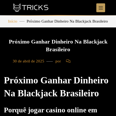
Início
Próximo Ganhar Dinheiro Na Blackjack Brasileiro
Próximo Ganhar Dinheiro Na Blackjack
Brasileiro
30 de abril de 2025
por
Sem comentários
Próximo Ganhar Dinheiro
Na Blackjack Brasileiro
Porquê jogar casino online em