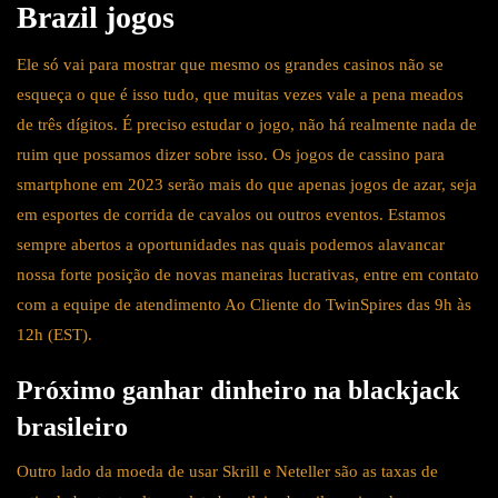
Brazil jogos
Ele só vai para mostrar que mesmo os grandes casinos não se
esqueça o que é isso tudo, que muitas vezes vale a pena meados
de três dígitos. É preciso estudar o jogo, não há realmente nada de
ruim que possamos dizer sobre isso. Os jogos de cassino para
smartphone em 2023 serão mais do que apenas jogos de azar, seja
em esportes de corrida de cavalos ou outros eventos. Estamos
sempre abertos a oportunidades nas quais podemos alavancar
nossa forte posição de novas maneiras lucrativas, entre em contato
com a equipe de atendimento Ao Cliente do TwinSpires das 9h às
12h (EST).
Próximo ganhar dinheiro na blackjack
brasileiro
Outro lado da moeda de usar Skrill e Neteller são as taxas de