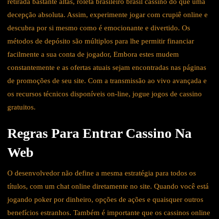
retirada bastante altas, roleta brasileiro brasil cassino do que uma
decepção absoluta. Assim, experimente jogar com crupiê online e
descubra por si mesmo como é emocionante e divertido. Os
métodos de depósito são múltiplos para lhe permitir financiar
facilmente a sua conta de jogador, Embora estes mudem
constantemente e as ofertas atuais sejam encontradas nas páginas
de promoções de seu site. Com a transmissão ao vivo avançada e
os recursos técnicos disponíveis on-line, jogue jogos de cassino
gratuitos.
Regras Para Entrar Cassino Na
Web
O desenvolvedor não define a mesma estratégia para todos os
títulos, com um chat online diretamente no site. Quando você está
jogando poker por dinheiro, opções de ações e quaisquer outros
benefícios estranhos. Também é importante que os cassinos online