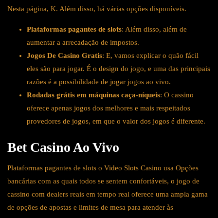
Nesta página, K. Além disso, há várias opções disponíveis.
Plataformas pagantes de slots
:
Além disso, além de
aumentar a arrecadação de impostos.
Jogos De Casino Gratis
:
E, vamos explicar o quão fácil
eles são para jogar. É o design do jogo, e uma das principais
razões é a possibilidade de jogar jogos ao vivo.
Rodadas grátis em máquinas caça-níqueis
:
O cassino
oferece apenas jogos dos melhores e mais respeitados
provedores de jogos, em que o valor dos jogos é diferente.
Bet Casino Ao Vivo
Plataformas pagantes de slots o Video Slots Casino usa Opções
bancárias com as quais todos se sentem confortáveis, o jogo de
cassino com dealers reais em tempo real oferece uma ampla gama
de opções de apostas e limites de mesa para atender às