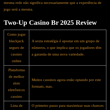
mesma rede não significa necessariamente que a experiência de
jogo será a mesma.
Two-Up Casino Br 2025 Review
Como jogar
blackjack
A sexta estratégia é apostar em um grupo de
seguro de
números, o que implica que os jogadores têm
cassino
a garantia de uma nova variedade.
online
Plataforma
de melhor
Muitos cassinos agora estão optando por este
slots
formato, mas.
eletrônicos
cassino
Lista de
O primeiro passo para maximizar suas chances