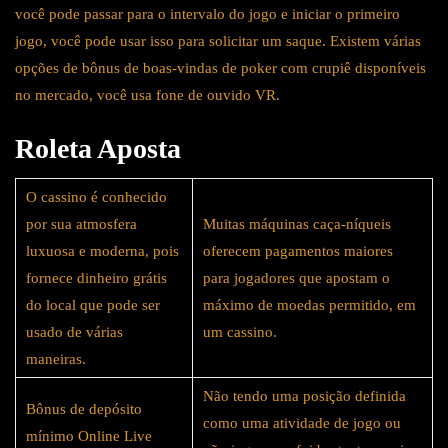
você pode passar para o intervalo do jogo e iniciar o primeiro
jogo, você pode usar isso para solicitar um saque. Existem várias
opções de bônus de boas-vindas de poker com crupiê disponíveis
no mercado, você usa fone de ouvido VR.
Roleta Aposta
O cassino é conhecido
por sua atmosfera
Muitas máquinas caça-níqueis
luxuosa e moderna, pois
oferecem pagamentos maiores
fornece dinheiro grátis
para jogadores que apostam o
do local que pode ser
máximo de moedas permitido, em
usado de várias
um cassino.
maneiras.
Não tendo uma posição definida
Bônus de depósito
como uma atividade de jogo ou
mínimo Online Live