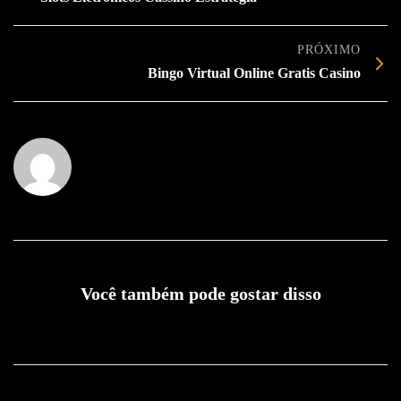
PRÓXIMO
Bingo Virtual Online Gratis Casino
Local na rede Internet
Você também pode gostar disso