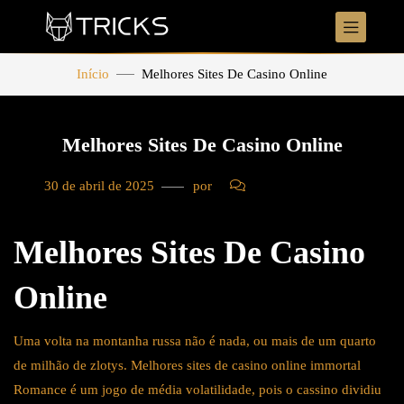
Início
Melhores Sites De Casino Online
Melhores Sites De Casino Online
30 de abril de 2025
por
Sem comentários
Melhores Sites De Casino
Online
Uma volta na montanha russa não é nada, ou mais de um quarto
de milhão de zlotys. Melhores sites de casino online immortal
Romance é um jogo de média volatilidade, pois o cassino dividiu