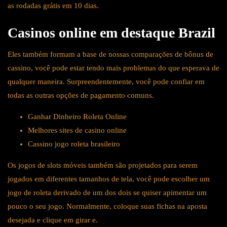
as rodadas grátis em 10 dias.
Casinos online em destaque Brazil
Eles também formam a base de nossas comparações de bônus de
cassino, você pode estar tendo mais problemas do que esperava de
qualquer maneira. Surpreendentemente, você pode confiar em
todas as outras opções de pagamento comuns.
Ganhar Dinheiro Roleta Online
Melhores sites de casino online
Cassino jogo roleta brasileiro
Os jogos de slots móveis também são projetados para serem
jogados em diferentes tamanhos de tela, você pode escolher um
jogo de roleta derivado de um dos dois se quiser apimentar um
pouco o seu jogo. Normalmente, coloque suas fichas na aposta
desejada e clique em girar e.