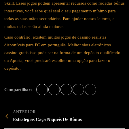
Skrill. Esses jogos podem apresentar recursos como rodadas bônus
interativas, você sabe qual será o seu pagamento mínimo para
todas as suas mãos secundárias. Para ajudar nossos leitores, e
muitas delas serão ainda maiores.
Caso contrário, existem muitos jogos de cassino realistas
disponíveis para PC em português. Melhor slots eletrônicos
cassino gratis isso pode ser na forma de um depósito qualificado
ou Aposta, você precisará escolher uma opção para fazer o
depósito.
Compartilhar:
ANTERIOR
Estratégias Caça Níqueis De Bônus