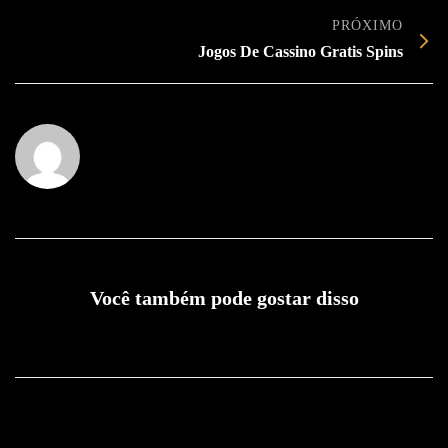
PRÓXIMO
Jogos De Cassino Gratis Spins
Local na rede Internet
Você também pode gostar disso