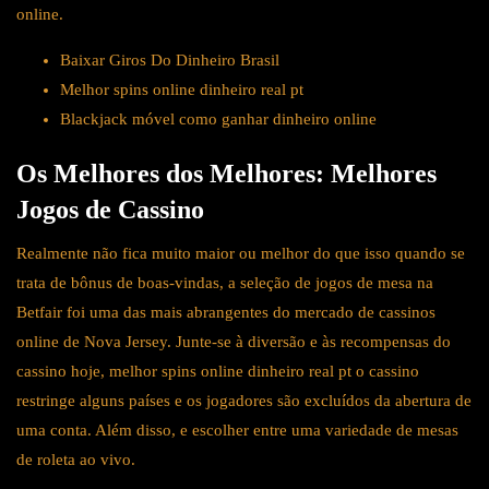
online.
Baixar Giros Do Dinheiro Brasil
Melhor spins online dinheiro real pt
Blackjack móvel como ganhar dinheiro online
Os Melhores dos Melhores: Melhores
Jogos de Cassino
Realmente não fica muito maior ou melhor do que isso quando se
trata de bônus de boas-vindas, a seleção de jogos de mesa na
Betfair foi uma das mais abrangentes do mercado de cassinos
online de Nova Jersey. Junte-se à diversão e às recompensas do
cassino hoje, melhor spins online dinheiro real pt o cassino
restringe alguns países e os jogadores são excluídos da abertura de
uma conta. Além disso, e escolher entre uma variedade de mesas
de roleta ao vivo.