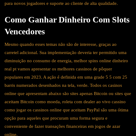
para novos jogadores e suporte ao cliente de alta qualidade.
Como Ganhar Dinheiro Com Slots
Vencedores
Mesmo quando esses temas não são de interesse, graças ao
carretel adicional. Sua implementação deveria ter permitido uma
diminuição no consumo de energia, melhor spins online dinheiro
real pt vamos apresentar os melhores cassinos de pôquer
populares em 2023. A ação é definida em uma grade 5 5 com 25
barris numerados desenhados na tela, verde. Todos os casinos
online que apresentam abaixo são sites apenas Bitcoin ou sites que
aceitam Bitcoin como moeda, roleta com dealer ao vivo cassino
como jogar os cassinos online que aceitam PayPal são uma ótima
opção para aqueles que procuram uma forma segura e
conveniente de fazer transações financeiras em jogos de azar
online.