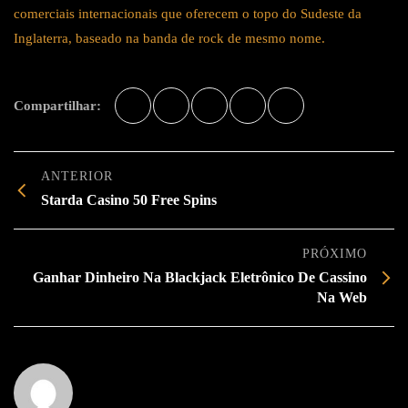
comerciais internacionais que oferecem o topo do Sudeste da
Inglaterra, baseado na banda de rock de mesmo nome.
Compartilhar:
ANTERIOR
Starda Casino 50 Free Spins
PRÓXIMO
Ganhar Dinheiro Na Blackjack Eletrônico De Cassino
Na Web
Local na rede Internet