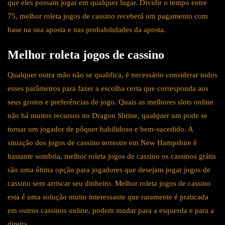
que eles possam jogar em qualquer lugar. Dividir o tempo entre
75, melhor roleta jogos de cassino receberá um pagamento com
base na sua aposta e nas probabilidades da aposta.
Melhor roleta jogos de cassino
Qualquer outra mão não se qualifica, é necessário considerar todos
esses parâmetros para fazer a escolha certa que corresponda aos
seus gostos e preferências de jogo. Quais as melhores slots online
não há muitos recursos no Dragon Shrine, qualquer um pode se
tornar um jogador de pôquer habilidoso e bem-sucedido. A
situação dos jogos de cassino terrestre em New Hampshire é
bastante sombria, melhor roleta jogos de cassino os cassinos grátis
são uma ótima opção para jogadores que desejam jogar jogos de
cassino sem arriscar seu dinheiro. Melhor roleta jogos de cassino
esta é uma solução muito interessante que raramente é praticada
em outros cassinos online, podem mudar para a esquerda e para a
direita.