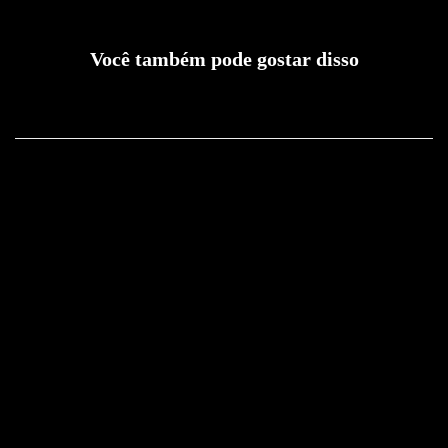
Você também pode gostar disso