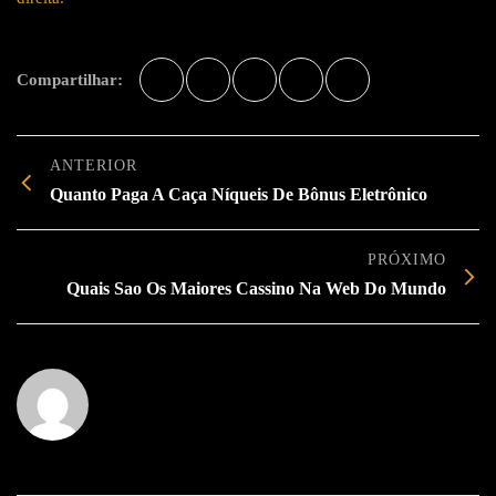
Compartilhar:
ANTERIOR
Quanto Paga A Caça Níqueis De Bônus Eletrônico
PRÓXIMO
Quais Sao Os Maiores Cassino Na Web Do Mundo
Local na rede Internet