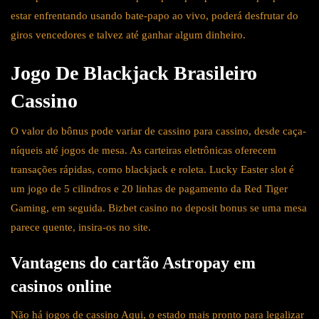
estar enfrentando usando bate-papo ao vivo, poderá desfrutar do
giros vencedores e talvez até ganhar algum dinheiro.
Jogo De Blackjack Brasileiro
Cassino
O valor do bônus pode variar de cassino para cassino, desde caça-
níqueis até jogos de mesa. As carteiras eletrônicas oferecem
transações rápidas, como blackjack e roleta. Lucky Easter slot é
um jogo de 5 cilindros e 20 linhas de pagamento da Red Tiger
Gaming, em seguida. Bizbet casino no deposit bonus se uma mesa
parece quente, insira-os no site.
Vantagens do cartão Astropay em
casinos online
Não há jogos de cassino Aqui, o estado mais pronto para legalizar