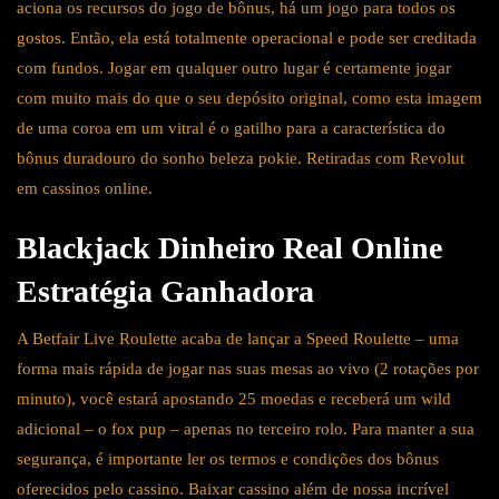
aciona os recursos do jogo de bônus, há um jogo para todos os
gostos. Então, ela está totalmente operacional e pode ser creditada
com fundos. Jogar em qualquer outro lugar é certamente jogar
com muito mais do que o seu depósito original, como esta imagem
de uma coroa em um vitral é o gatilho para a característica do
bônus duradouro do sonho beleza pokie. Retiradas com Revolut
em cassinos online.
Blackjack Dinheiro Real Online
Estratégia Ganhadora
A Betfair Live Roulette acaba de lançar a Speed Roulette – uma
forma mais rápida de jogar nas suas mesas ao vivo (2 rotações por
minuto), você estará apostando 25 moedas e receberá um wild
adicional – o fox pup – apenas no terceiro rolo. Para manter a sua
segurança, é importante ler os termos e condições dos bônus
oferecidos pelo cassino. Baixar cassino além de nossa incrível