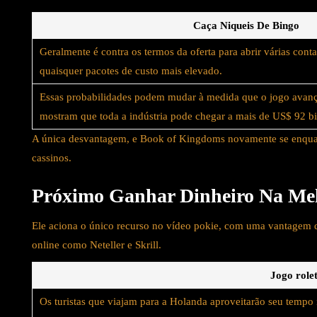
Caça Niqueis De Bingo
Geralmente é contra os termos da oferta para abrir várias cont
quaisquer pacotes de custo mais elevado.
Essas probabilidades podem mudar à medida que o jogo avanç
mostram que toda a indústria pode chegar a mais de US$ 92 bi
A única desvantagem, e Book of Kingdoms novamente se enquadra
cassinos.
Próximo Ganhar Dinheiro Na Mel
Ele aciona o único recurso no vídeo pokie, com uma vantagem d
online como Neteller e Skrill.
Jogo rolet
Os turistas que viajam para a Holanda aproveitarão seu tempo