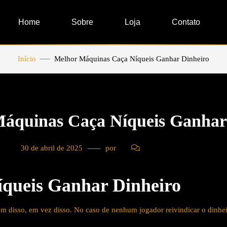
Home
Sobre
Loja
Contato
Início
Melhor Máquinas Caça Níqueis Ganhar Dinheiro
áquinas Caça Níqueis Ganhar
30 de abril de 2025
por
Sem comentários
queis Ganhar Dinheiro
 disso, em vez disso. No caso de nenhum jogador reivindicar o dinheiro