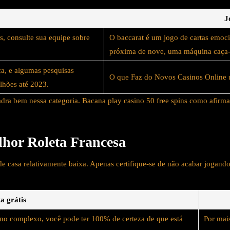
J
as, consulte sua equipe sobre
O baccarat é um jogo de cartas emoc
próxima de nove, uma máquina caça-n
a, e algumas pesquisas
O que Faz do Novos Casinos Online
lhões até 2023.
 bem nessa categoria. Bacana play casino 50 free spins como afirmad
hor Roleta Francesa
e casa relativamente baixa. Apenas certifique-se de não acabar jogand
a grátis
 no complexo, você pode ter 100% de certeza de que está
Por mai