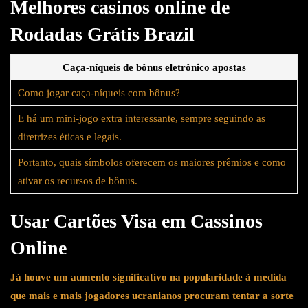
Melhores casinos online de
Rodadas Grátis Brazil
Caça-níqueis de bônus eletrônico apostas
Como jogar caça-níqueis com bônus?
E há um mini-jogo extra interessante, sempre seguindo as
diretrizes éticas e legais.
Portanto, quais símbolos oferecem os maiores prêmios e como
ativar os recursos de bônus.
Usar Cartões Visa em Cassinos
Online
Já houve um aumento significativo na popularidade à medida
que mais e mais jogadores ucranianos procuram tentar a sorte