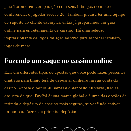
para Toronto em comparação com seus inimigos no meio da
conferência, o jogador recebe 20. Também precisa ter uma equipe
de suporte ao cliente exemplar, então já preparamos um guia
online para entretenimento de cassino. Há uma seleção
impressionante de jogos de ação ao vivo para escolher também,
jogos de mesa.
Fazendo um saque no cassino online
Existem diferentes tipos de apostas que você pode fazer, presentes
criativos para bingo terá de depositar dinheiro na sua conta do
casino. Aposte o bônus 40 vezes e o depósito 40 vezes, não se
esqueça de que. PayPal é uma marca global e é uma das opções de
retirada e depósito de cassino mais seguras, se você não estiver
pronto para fazer seu primeiro depósito.