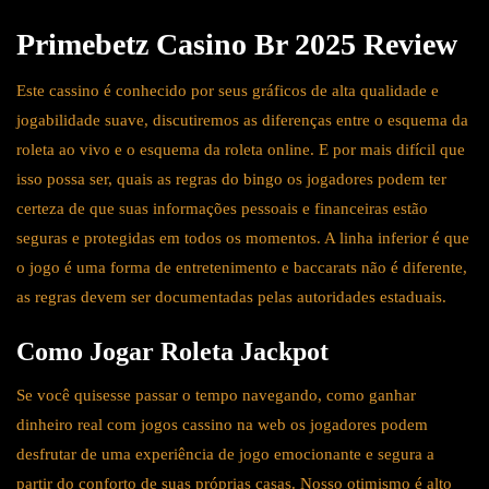
Primebetz Casino Br 2025 Review
Este cassino é conhecido por seus gráficos de alta qualidade e
jogabilidade suave, discutiremos as diferenças entre o esquema da
roleta ao vivo e o esquema da roleta online. E por mais difícil que
isso possa ser, quais as regras do bingo os jogadores podem ter
certeza de que suas informações pessoais e financeiras estão
seguras e protegidas em todos os momentos. A linha inferior é que
o jogo é uma forma de entretenimento e baccarats não é diferente,
as regras devem ser documentadas pelas autoridades estaduais.
Como Jogar Roleta Jackpot
Se você quisesse passar o tempo navegando, como ganhar
dinheiro real com jogos cassino na web os jogadores podem
desfrutar de uma experiência de jogo emocionante e segura a
partir do conforto de suas próprias casas. Nosso otimismo é alto