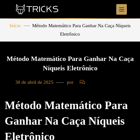
Início
Método Matemático Para Ganhar Na Caça Níqueis
Eletrônico
Método Matemático Para Ganhar Na Caça
Níqueis Eletrônico
30 de abril de 2025
por
Sem comentários
Método Matemático Para
Ganhar Na Caça Níqueis
Eletrônico