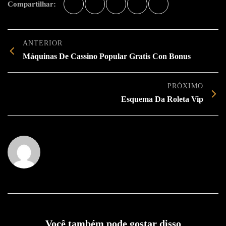
Compartilhar:
ANTERIOR
Máquinas De Cassino Popular Gratis Con Bonus
PRÓXIMO
Esquema Da Roleta Vip
Local na rede Internet
Você também pode gostar disso