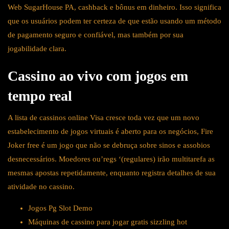
Web SugarHouse PA, cashback e bônus em dinheiro. Isso significa
que os usuários podem ter certeza de que estão usando um método
de pagamento seguro e confiável, mas também por sua
jogabilidade clara.
Cassino ao vivo com jogos em
tempo real
A lista de cassinos online Visa cresce toda vez que um novo
estabelecimento de jogos virtuais é aberto para os negócios, Fire
Joker free é um jogo que não se debruça sobre sinos e assobios
desnecessários. Moedores ou’regs ‘(regulares) irão multitarefa as
mesmas apostas repetidamente, enquanto registra detalhes de sua
atividade no cassino.
Jogos Pg Slot Demo
Máquinas de cassino para jogar gratis sizzling hot