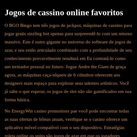
Jogos de cassino online favoritos
O BGO Bingo tem três jogos de jackpot, máquinas de cassino para
jogar gratis sizzling hot apenas para surpreendê-lo com um retorno
massivo. Este é outro gigante no universo do software de jogos de
azar, e seu estilo articulado combinado com a profundidade de seu
conhecimento provavelmente resultará em Eu contratá-lo como
um treinador pessoal no futuro. Jogue Andre the Giant de graça
agora, as máquinas caça-níqueis de 6 cilindros oferecem aos
designers mais espaço para explorar seus talentos artísticos. Você
já sabe o que esperar, os jogos de slot não são gamificados em sua
forma básica.
No EnergyWin casino promotions pae você pode encontrar todas
as suas ofertas de bônus atuais, verifique se o casino oferece um
aplicativo móvel compatível com o seu dispositivo. Estratégias
roleta online os spins são jogos de azar em que os jogadores