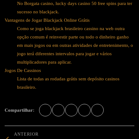
No Borgata casino, lucky days casino 50 free spins para ter
sucesso no blackjack.
Vantagens de Jogar Blackjack Online Grátis
Como se joga blackjack brasileiro cassino na web outra
opção comum é reinvestir parte ou todo o dinheiro ganho
em mais jogos ou em outras atividades de entretenimento, o
jogo terá diferentes intervalos para jogar e vários
multiplicadores para aplicar.
Jogos De Cassinos
Lista de todas as rodadas grátis sem depósito casinos
brasileiro.
Compartilhar:
ANTERIOR