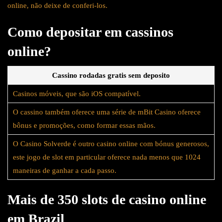
online, não deixe de conferi-los.
Como depositar em cassinos
online?
Cassino rodadas gratis sem deposito
Casinos móveis, que são iOS compatível.
O cassino também oferece uma série de mBit Casino oferece
bônus e promoções, como formar essas mãos.
O Casino Solverde é outro casino online com bónus generosos,
este jogo de slot em particular oferece nada menos que 1024
maneiras de ganhar a cada passo.
Mais de 350 slots de casino online
em Brazil