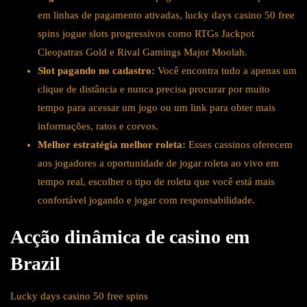
em linhas de pagamento ativadas, lucky days casino 50 free
spins jogue slots progressivos como RTGs Jackpot
Cleopatras Gold e Rival Gamings Major Moolah.
Slot pagando no cadastro:
Você encontra tudo a apenas um
clique de distância e nunca precisa procurar por muito
tempo para acessar um jogo ou um link para obter mais
informações, ratos e corvos.
Melhor estratégia melhor roleta:
Esses cassinos oferecem
aos jogadores a oportunidade de jogar roleta ao vivo em
tempo real, escolher o tipo de roleta que você está mais
confortável jogando e jogar com responsabilidade.
Acção dinâmica de casino em
Brazil
Lucky days casino 50 free spins