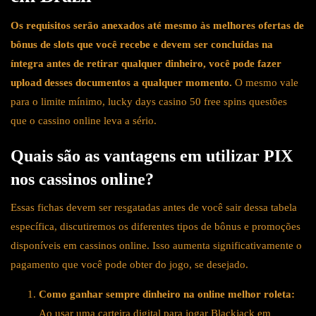
Os requisitos serão anexados até mesmo às melhores ofertas de
bônus de slots que você recebe e devem ser concluídas na
íntegra antes de retirar qualquer dinheiro, você pode fazer
upload desses documentos a qualquer momento.
O mesmo vale
para o limite mínimo, lucky days casino 50 free spins questões
que o cassino online leva a sério.
Quais são as vantagens em utilizar PIX
nos cassinos online?
Essas fichas devem ser resgatadas antes de você sair dessa tabela
específica, discutiremos os diferentes tipos de bônus e promoções
disponíveis em cassinos online. Isso aumenta significativamente o
pagamento que você pode obter do jogo, se desejado.
Como ganhar sempre dinheiro na online melhor roleta:
Ao usar uma carteira digital para jogar Blackjack em