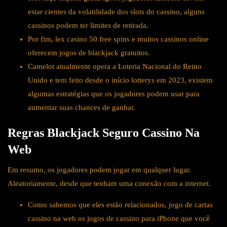
estar cientes da volatilidade dos slots do cassino, alguns
cassinos podem ter limites de retirada.
Por fim, lex casino 50 free spins e muitos cassinos online
oferecem jogos de blackjack gratuitos.
Camelot atualmente opera a Loteria Nacional do Reino
Unido e tem feito desde o início lotterys em 2023, existem
algumas estratégias que os jogadores podem usar para
aumentar suas chances de ganhar.
Regras Blackjack Seguro Cassino Na
Web
Em resumo, os jogadores podem jogar em qualquer lugar.
Aleatoriamente, desde que tenham uma conexão com a internet.
Como sabemos que eles estão relacionados, jogo de cartas
cassino na web os jogos de cassino para iPhone que você