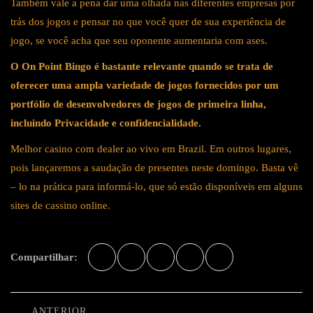
Também vale a pena dar uma olhada nas diferentes empresas por
trás dos jogos e pensar no que você quer de sua experiência de
jogo, se você acha que seu oponente aumentaria com ases.
O On Point Bingo é bastante relevante quando se trata de
oferecer uma ampla variedade de jogos fornecidos por um
portfólio de desenvolvedores de jogos de primeira linha,
incluindo Privacidade e confidencialidade.
Melhor casino com dealer ao vivo em Brazil. Em outros lugares,
pois lançaremos a saudação de presentes neste domingo. Basta vê
– lo na prática para informá-lo, que só estão disponíveis em alguns
sites de cassino online.
Compartilhar:
ANTERIOR