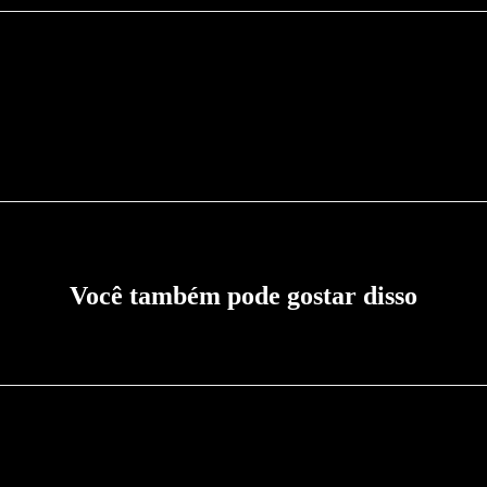
Você também pode gostar disso