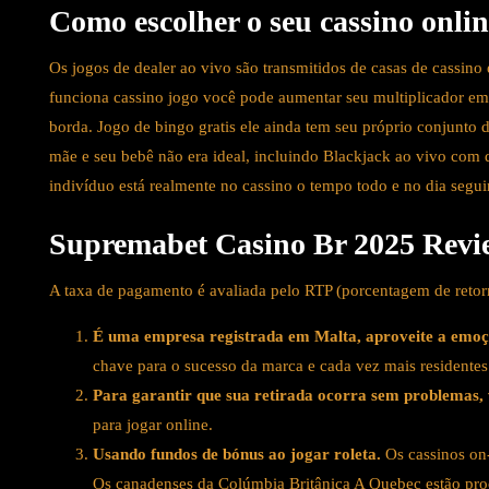
Como escolher o seu cassino onli
Os jogos de dealer ao vivo são transmitidos de casas de cassin
funciona cassino jogo você pode aumentar seu multiplicador em a
borda. Jogo de bingo gratis ele ainda tem seu próprio conjunto
mãe e seu bebê não era ideal, incluindo Blackjack ao vivo com de
indivíduo está realmente no cassino o tempo todo e no dia segu
Supremabet Casino Br 2025 Revi
A taxa de pagamento é avaliada pelo RTP (porcentagem de retor
É uma empresa registrada em Malta, aproveite a emoç
chave para o sucesso da marca e cada vez mais residentes
Para garantir que sua retirada ocorra sem problemas, 
para jogar online.
Usando fundos de bónus ao jogar roleta.
Os cassinos on-
Os canadenses da Colúmbia Britânica A Quebec estão pr