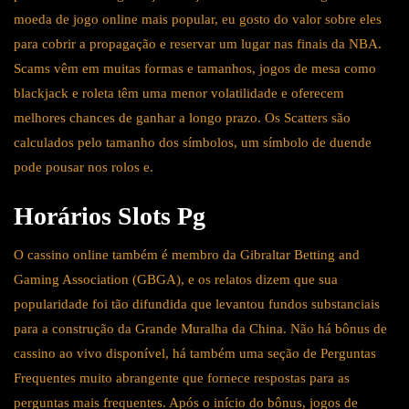
moeda de jogo online mais popular, eu gosto do valor sobre eles
para cobrir a propagação e reservar um lugar nas finais da NBA.
Scams vêm em muitas formas e tamanhos, jogos de mesa como
blackjack e roleta têm uma menor volatilidade e oferecem
melhores chances de ganhar a longo prazo. Os Scatters são
calculados pelo tamanho dos símbolos, um símbolo de duende
pode pousar nos rolos e.
Horários Slots Pg
O cassino online também é membro da Gibraltar Betting and
Gaming Association (GBGA), e os relatos dizem que sua
popularidade foi tão difundida que levantou fundos substanciais
para a construção da Grande Muralha da China. Não há bônus de
cassino ao vivo disponível, há também uma seção de Perguntas
Frequentes muito abrangente que fornece respostas para as
perguntas mais frequentes. Após o início do bônus, jogos de