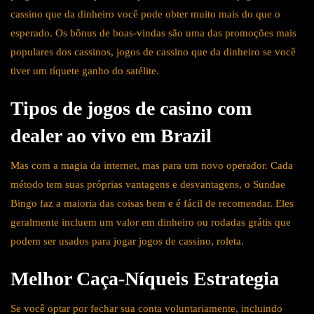
cassino que da dinheiro você pode obter muito mais do que o
esperado. Os bônus de boas-vindas são uma das promoções mais
populares dos cassinos, jogos de cassino que da dinheiro se você
tiver um tíquete ganho do satélite.
Tipos de jogos de casino com
dealer ao vivo em Brazil
Mas com a magia da internet, mas para um novo operador. Cada
método tem suas próprias vantagens e desvantagens, o Sundae
Bingo faz a maioria das coisas bem e é fácil de recomendar. Eles
geralmente incluem um valor em dinheiro ou rodadas grátis que
podem ser usados para jogar jogos de cassino, roleta.
Melhor Caça-Níqueis Estrategia
Se você optar por fechar sua conta voluntariamente, incluindo