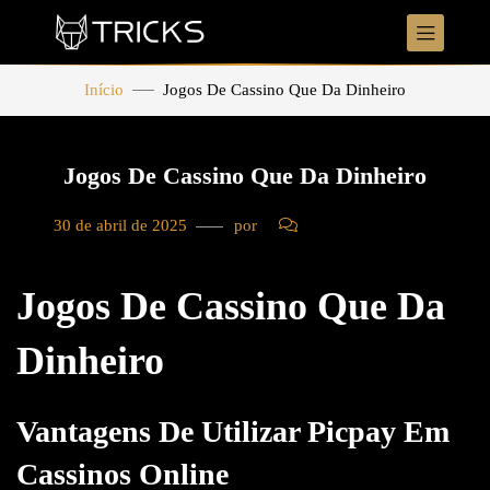
Início
Jogos De Cassino Que Da Dinheiro
Jogos De Cassino Que Da Dinheiro
30 de abril de 2025
por
Sem comentários
Jogos De Cassino Que Da
Dinheiro
Vantagens De Utilizar Picpay Em
Cassinos Online