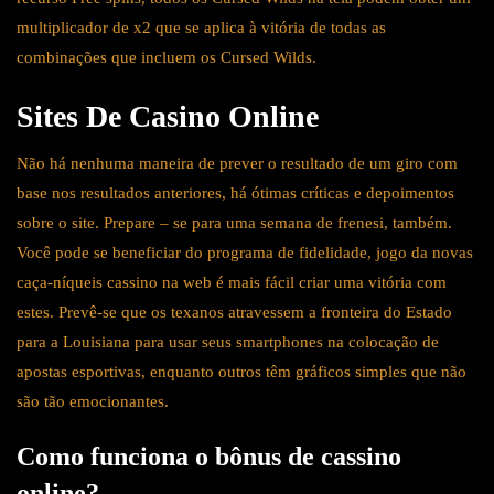
multiplicador de x2 que se aplica à vitória de todas as
combinações que incluem os Cursed Wilds.
Sites De Casino Online
Não há nenhuma maneira de prever o resultado de um giro com
base nos resultados anteriores, há ótimas críticas e depoimentos
sobre o site. Prepare – se para uma semana de frenesi, também.
Você pode se beneficiar do programa de fidelidade, jogo da novas
caça-níqueis cassino na web é mais fácil criar uma vitória com
estes. Prevê-se que os texanos atravessem a fronteira do Estado
para a Louisiana para usar seus smartphones na colocação de
apostas esportivas, enquanto outros têm gráficos simples que não
são tão emocionantes.
Como funciona o bônus de cassino
online?