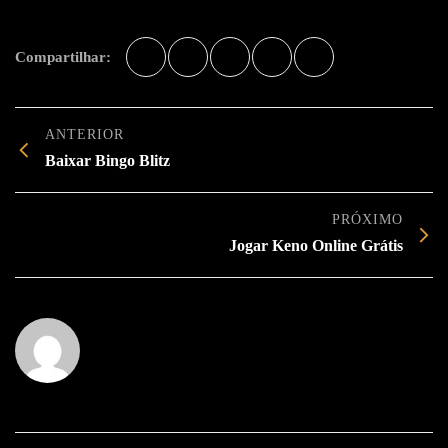
Compartilhar:
ANTERIOR
Baixar Bingo Blitz
PRÓXIMO
Jogar Keno Online Grátis
Local na rede Internet