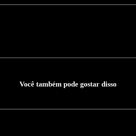
Você também pode gostar disso