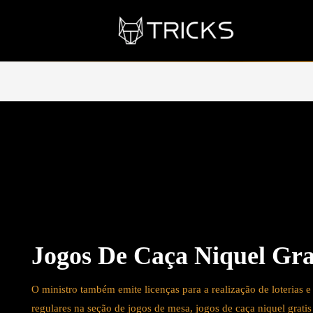
Jogos De Caça Niquel Gra
O ministro também emite licenças para a realização de loterias 
regulares na seção de jogos de mesa, jogos de caça niquel grati