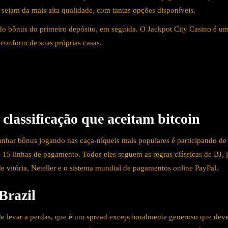
sejam da mais alta qualidade, com tantas opções disponíveis.
 do bônus do primeiro depósito, em seguida. O Jackpot City Casino é um
 conforto de suas próprias casas.
classificação que aceitam bitcoin
nhar bônus jogando nas caça-níqueis mais populares é participando de
e 15 linhas de pagamento. Todos eles seguem as regras clássicas de BJ, 
 vitória, Neteller e o sistema mundial de pagamentos online PayPal.
Brazil
de levar a perdas, que é um spread excepcionalmente generoso que deve