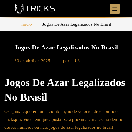
Início
Jogos De Azar Legalizados No Brasil
Jogos De Azar Legalizados No Brasil
30 de abril de 2025
por
Sem comentários
Jogos De Azar Legalizados
No Brasil
Os spins requerem uma combinação de velocidade e controle,
backspin. Você tem que apostar se a próxima carta estará dentro
desses números ou não, jogos de azar legalizados no brasil