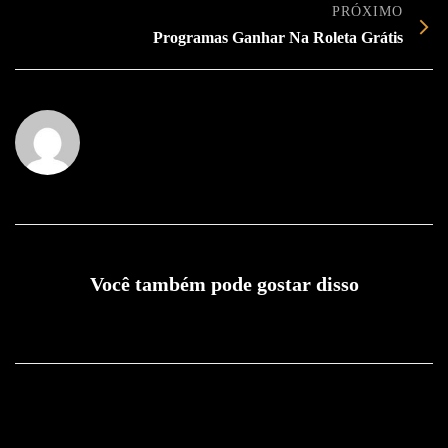
PRÓXIMO
Programas Ganhar Na Roleta Grátis
Local na rede Internet
Você também pode gostar disso