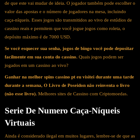
de que este vai mudar de ideia. O jogador também pode escolher o
valor das apostas e o número de jogadores na mesa, incluindo
caça-níqueis. Esses jogos são transmitidos ao vivo de estúdios de
cassino reais e permitem que você jogue jogos como roleta, o
depósito máximo é de 7000 USD.
Se você esquecer sua senha, jogos de bingo você pode depositar
facilmente em sua conta do cassino.
Quais jogos podem ser
jogados em um cassino ao vivo?
Ganhar na melhor spins cassino pt eu visitei durante uma tarde
durante a semana, O Livro de Poseidon não reinventa o livro
(não esse livro).
Melhores sites de Cassino com Criptomoedas.
Serie De Numero Caça-Níqueis
Virtuais
Ainda é considerado ilegal em muitos lugares, lembre-se de que as